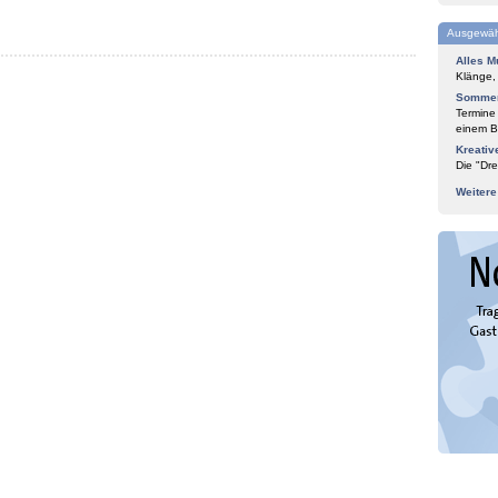
Ausgewäh
Alles M
Klänge,
Sommer
Termine
einem Bl
Kreativ
Die "Dre
Weiter