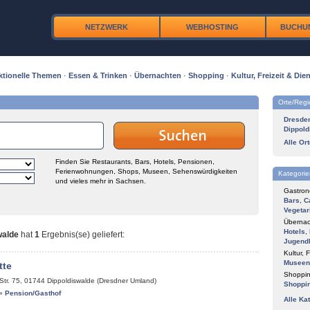
NETZWERK
WEBHOSTING
BUCHU
ktionelle Themen
·
Essen & Trinken
·
Übernachten
·
Shopping
·
Kultur, Freizeit & Dien
Orte/Reg
Dresde
Dippold
Alle Or
Finden Sie Restaurants, Bars, Hotels, Pensionen,
Ferienwohnungen, Shops, Museen, Sehenswürdigkeiten
Kategorie
und vieles mehr in Sachsen.
Gastron
Bars
,
C
Vegetar
Übernac
Hotels
,
walde
hat
1
Ergebnis(se) geliefert
:
Jugend
Kultur, F
Museen
tte
Shoppin
Str. 75
,
01744
Dippoldiswalde (Dresdner Umland)
Shoppi
»
Pension/Gasthof
Alle Ka