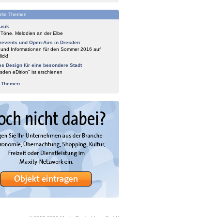
lte Themen
usik
 Töne, Melodien an der Elbe
events und Open-Airs in Dresden
 und Informationen für den Sommer 2016 auf
ick!
es Design für eine besondere Stadt
sden eDition" ist erschienen
e Themen