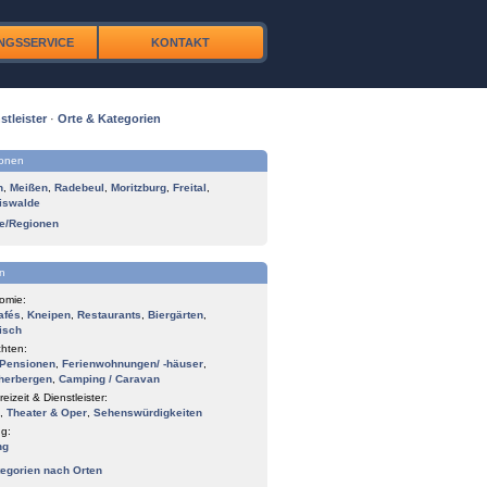
NGSSERVICE
KONTAKT
stleister
·
Orte & Kategorien
ionen
n
,
Meißen
,
Radebeul
,
Moritzburg
,
Freital
,
iswalde
te/Regionen
n
omie:
afés
,
Kneipen
,
Restaurants
,
Biergärten
,
isch
hten:
Pensionen
,
Ferienwohnungen/ -häuser
,
herbergen
,
Camping / Caravan
reizeit & Dienstleister:
,
Theater & Oper
,
Sehenswürdigkeiten
g:
ng
tegorien nach Orten