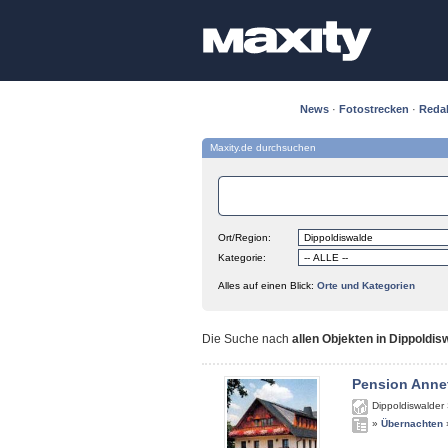
News
·
Fotostrecken
·
Reda
Maxity.de durchsuchen
Ort/Region:
Kategorie:
Alles auf einen Blick:
Orte und Kategorien
Die Suche nach
allen Objekten in Dippoldis
Pension Anne
Dippoldiswalder 
»
Übernachten