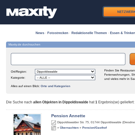
NETZWER
News
·
Fotostrecken
·
Redaktionelle Themen
·
Essen & Trinke
Maxity.de durchsuchen
Finden Sie Restaurant
Ort/Region:
Ferienwohnungen, Sh
Kategorie:
und vieles mehr in Sa
Alles auf einen Blick:
Orte und Kategorien
Die Suche nach
allen Objekten in Dippoldiswalde
hat
1
Ergebnis(se) geliefert
:
Pension Annette
Dippoldiswalder Str. 75
,
01744
Dippoldiswalde (Dresdne
»
Übernachten
»
Pension/Gasthof