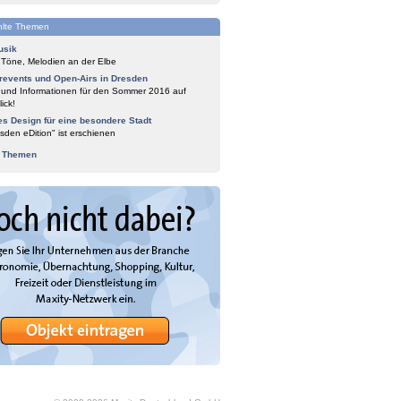
lte Themen
usik
 Töne, Melodien an der Elbe
events und Open-Airs in Dresden
 und Informationen für den Sommer 2016 auf
ick!
es Design für eine besondere Stadt
sden eDition" ist erschienen
e Themen