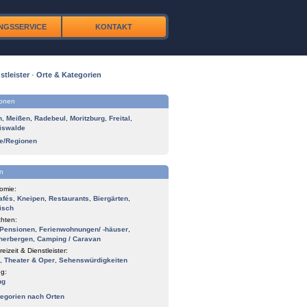
NGSSERVICE
KONTAKT
stleister
·
Orte & Kategorien
ionen
n
,
Meißen
,
Radebeul
,
Moritzburg
,
Freital
,
iswalde
te/Regionen
n
omie:
afés
,
Kneipen
,
Restaurants
,
Biergärten
,
isch
hten:
Pensionen
,
Ferienwohnungen/ -häuser
,
herbergen
,
Camping / Caravan
reizeit & Dienstleister:
,
Theater & Oper
,
Sehenswürdigkeiten
g:
ng
tegorien nach Orten