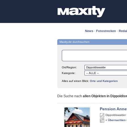
News
·
Fotostrecken
·
Reda
Maxity.de durchsuchen
Ort/Region:
Kategorie:
Alles auf einen Blick:
Orte und Kategorien
Die Suche nach
allen Objekten in Dippoldis
Pension Anne
Dippoldiswalder 
»
Übernachten