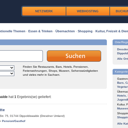
NETZWERK
WEBHOSTING
BUCHU
ktionelle Themen
·
Essen & Trinken
·
Übernachten
·
Shopping
·
Kultur, Freizeit & Dien
Orte/Reg
Dresde
Dippold
Alle Or
Finden Sie Restaurants, Bars, Hotels, Pensionen,
Ferienwohnungen, Shops, Museen, Sehenswürdigkeiten
Kategorie
und vieles mehr in Sachsen.
Gastron
Bars
,
C
Vegetar
Übernac
Hotels
,
walde
hat
1
Ergebnis(se) geliefert
:
Jugend
Kultur, F
Museen
tte
Shoppin
Str. 75
,
01744
Dippoldiswalde (Dresdner Umland)
Shoppi
»
Pension/Gasthof
Alle Ka