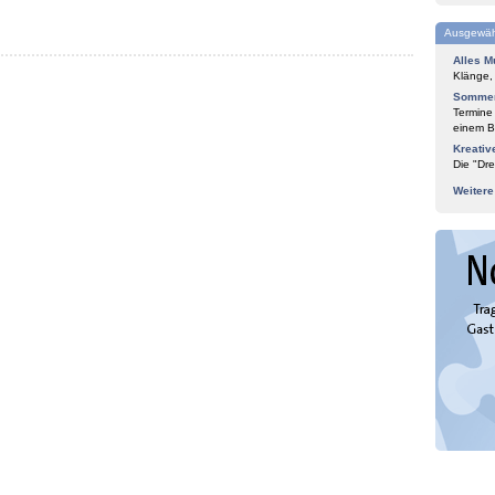
Ausgewäh
Alles M
Klänge,
Sommer
Termine
einem Bl
Kreativ
Die "Dre
Weiter