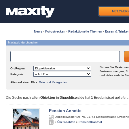
NETZWER
News
·
Fotostrecken
·
Redaktionelle Themen
·
Essen & Trinke
Maxity.de durchsuchen
Finden Sie Restaurant
Ort/Region:
Ferienwohnungen, Sh
Kategorie:
und vieles mehr in Sa
Alles auf einen Blick:
Orte und Kategorien
Die Suche nach
allen Objekten in Dippoldiswalde
hat
1
Ergebnis(se) geliefert
:
Pension Annette
Dippoldiswalder Str. 75
,
01744
Dippoldiswalde (Dresdne
»
Übernachten
»
Pension/Gasthof