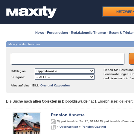
NETZWER
News
·
Fotostrecken
·
Redaktionelle Themen
·
Essen & Trinke
Maxity.de durchsuchen
Finden Sie Restaurant
Ort/Region:
Ferienwohnungen, Sh
Kategorie:
und vieles mehr in Sa
Alles auf einen Blick:
Orte und Kategorien
Die Suche nach
allen Objekten in Dippoldiswalde
hat
1
Ergebnis(se) geliefert
:
Pension Annette
Dippoldiswalder Str. 75
,
01744
Dippoldiswalde (Dresdne
»
Übernachten
»
Pension/Gasthof