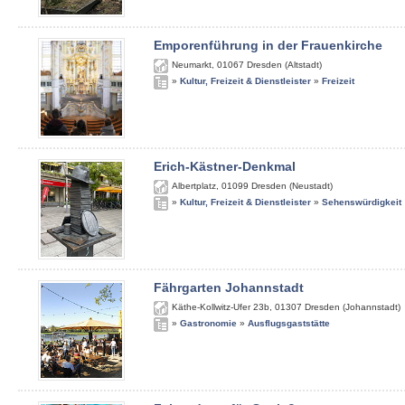
Emporenführung in der Frauenkirche
Neumarkt
,
01067
Dresden (Altstadt)
»
Kultur, Freizeit & Dienstleister
»
Freizeit
Erich-Kästner-Denkmal
Albertplatz
,
01099
Dresden (Neustadt)
»
Kultur, Freizeit & Dienstleister
»
Sehenswürdigkeit
Fährgarten Johannstadt
Käthe-Kollwitz-Ufer 23b
,
01307
Dresden (Johannstadt)
»
Gastronomie
»
Ausflugsgaststätte