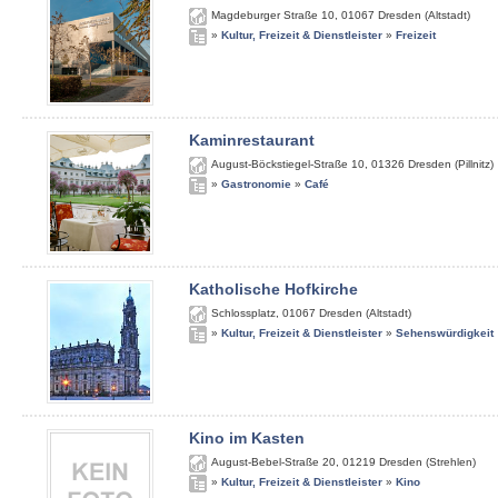
Magdeburger Straße 10
,
01067
Dresden (Altstadt)
»
Kultur, Freizeit & Dienstleister
»
Freizeit
Kaminrestaurant
August-Böckstiegel-Straße 10
,
01326
Dresden (Pillnitz)
»
Gastronomie
»
Café
Katholische Hofkirche
Schlossplatz
,
01067
Dresden (Altstadt)
»
Kultur, Freizeit & Dienstleister
»
Sehenswürdigkeit
Kino im Kasten
August-Bebel-Straße 20
,
01219
Dresden (Strehlen)
»
Kultur, Freizeit & Dienstleister
»
Kino