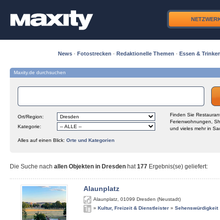
NETZWER
News
·
Fotostrecken
·
Redaktionelle Themen
·
Essen & Trinke
Maxity.de durchsuchen
Finden Sie Restaurant
Ort/Region:
Ferienwohnungen, Sh
Kategorie:
und vieles mehr in Sa
Alles auf einen Blick:
Orte und Kategorien
Die Suche nach
allen Objekten in Dresden
hat
177
Ergebnis(se) geliefert
:
Alaunplatz
Alaunplatz
,
01099
Dresden (Neustadt)
»
Kultur, Freizeit & Dienstleister
»
Sehenswürdigkeit