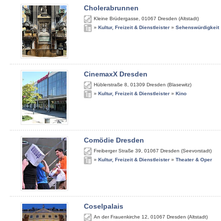
Cholerabrunnen
Kleine Brüdergasse
,
01067
Dresden (Altstadt)
»
Kultur, Freizeit & Dienstleister
»
Sehenswürdigkeit
CinemaxX Dresden
Hüblerstraße 8
,
01309
Dresden (Blasewitz)
»
Kultur, Freizeit & Dienstleister
»
Kino
Comödie Dresden
Freiberger Straße 39
,
01067
Dresden (Seevorstadt)
»
Kultur, Freizeit & Dienstleister
»
Theater & Oper
Coselpalais
An der Frauenkirche 12
,
01067
Dresden (Altstadt)