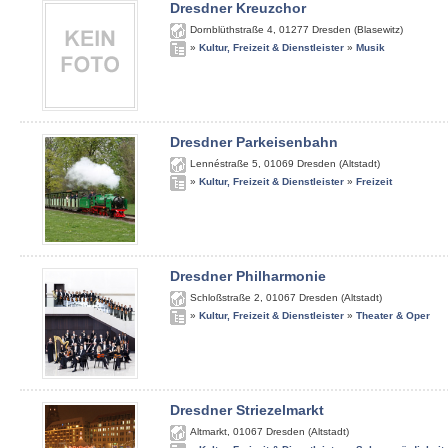
Dresdner Kreuzchor
Dornblüthstraße 4
,
01277
Dresden (Blasewitz)
»
Kultur, Freizeit & Dienstleister
»
Musik
Dresdner Parkeisenbahn
Lennéstraße 5
,
01069
Dresden (Altstadt)
»
Kultur, Freizeit & Dienstleister
»
Freizeit
Dresdner Philharmonie
Schloßstraße 2
,
01067
Dresden (Altstadt)
»
Kultur, Freizeit & Dienstleister
»
Theater & Oper
Dresdner Striezelmarkt
Altmarkt
,
01067
Dresden (Altstadt)