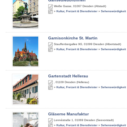
Gänsediebbrunnen
Weiße Gasse
,
01067
Dresden (Altstadt)
»
Kultur, Freizeit & Dienstleister
»
Sehenswürdigkeit
Garnisonkirche St. Martin
Stauffenbergallee 9G
,
01099
Dresden (Albertstadt)
»
Kultur, Freizeit & Dienstleister
»
Sehenswürdigkeit
Gartenstadt Hellerau
,
01109
Dresden (Hellerau)
»
Kultur, Freizeit & Dienstleister
»
Sehenswürdigkeit
Gläserne Manufaktur
Lennéstraße 1
,
01069
Dresden (Seevorstadt)
»
Kultur, Freizeit & Dienstleister
»
Sehenswürdigkeit