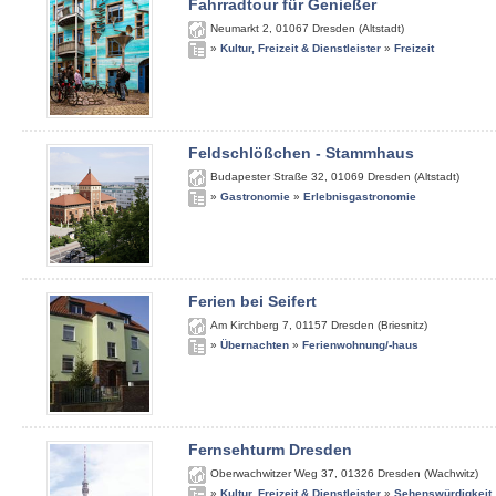
Fahrradtour für Genießer
Neumarkt 2
,
01067
Dresden (Altstadt)
»
Kultur, Freizeit & Dienstleister
»
Freizeit
Feldschlößchen - Stammhaus
Budapester Straße 32
,
01069
Dresden (Altstadt)
»
Gastronomie
»
Erlebnisgastronomie
Ferien bei Seifert
Am Kirchberg 7
,
01157
Dresden (Briesnitz)
»
Übernachten
»
Ferienwohnung/-haus
Fernsehturm Dresden
Oberwachwitzer Weg 37
,
01326
Dresden (Wachwitz)
»
Kultur, Freizeit & Dienstleister
»
Sehenswürdigkeit