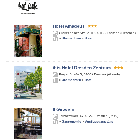
Hotel Amadeus
Großenhainer Straße 118
,
01129
Dresden (Pieschen)
»
Übernachten
»
Hotel
ibis Hotel Dresden Zentrum
Prager Straße 5
,
01069
Dresden (Altstadt)
»
Übernachten
»
Hotel
Il Girasole
Tornaerstraße 47
,
01239
Dresden (Reick)
»
Gastronomie
»
Ausflugsgaststätte