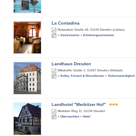
La Contadina
Reisewitzer Straße 49
,
01159
Dresden (Löbtau)
»
Gastronomie
»
Erlebnisgastronomie
Landhaus Dresden
Wilsdruffer Straße 2
,
01067
Dresden (Altstadt)
»
Kultur, Freizeit & Dienstleister
»
Sehenswürdigkeit
Landhotel "Merbitzer Hof"
Merbitzer Ring 11
,
01156
Dresden
»
Übernachten
»
Hotel