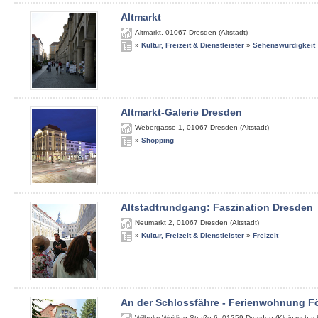
Altmarkt
Altmarkt
,
01067
Dresden (Altstadt)
»
Kultur, Freizeit & Dienstleister
»
Sehenswürdigkeit
Altmarkt-Galerie Dresden
Webergasse 1
,
01067
Dresden (Altstadt)
»
Shopping
Altstadtrundgang: Faszination Dresden
Neumarkt 2
,
01067
Dresden (Altstadt)
»
Kultur, Freizeit & Dienstleister
»
Freizeit
An der Schlossfähre - Ferienwohnung Fö
Wilhelm-Weitling-Straße 6
,
01259
Dresden (Kleinzschach