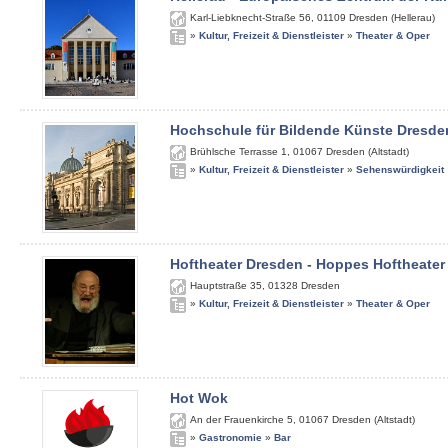
Karl-Liebknecht-Straße 56
,
01109
Dresden (Hellerau)
»
Kultur, Freizeit & Dienstleister
»
Theater & Oper
Hochschule für Bildende Künste Dresde
Brühlsche Terrasse 1
,
01067
Dresden (Altstadt)
»
Kultur, Freizeit & Dienstleister
»
Sehenswürdigkeit
Hoftheater Dresden - Hoppes Hoftheater
Hauptstraße 35
,
01328
Dresden
»
Kultur, Freizeit & Dienstleister
»
Theater & Oper
Hot Wok
An der Frauenkirche 5
,
01067
Dresden (Altstadt)
»
Gastronomie
»
Bar