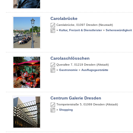
Carolabrücke
Carolabrücke
,
01097
Dresden (Neustadt)
»
Kultur, Freizeit & Dienstleister
»
Sehenswürdigkeit
Carolaschlösschen
Querallee 7
,
01219
Dresden (Altstadt)
»
Gastronomie
»
Ausflugsgaststätte
Centrum Galerie Dresden
Trompeterstraße 5
,
01069
Dresden (Altstadt)
»
Shopping