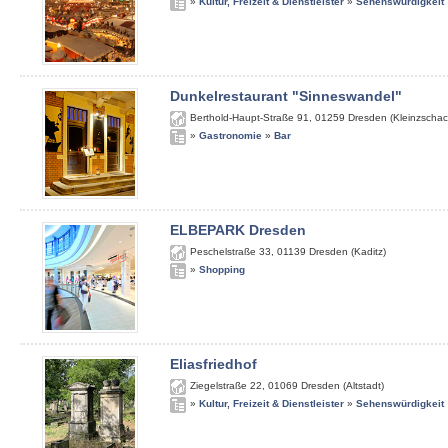
»
Kultur, Freizeit & Dienstleister
»
Sehenswürdigkeit
Dunkelrestaurant "Sinneswandel"
Berthold-Haupt-Straße 91
,
01259
Dresden (Kleinzschac
»
Gastronomie
»
Bar
ELBEPARK Dresden
Peschelstraße 33
,
01139
Dresden (Kaditz)
»
Shopping
Eliasfriedhof
Ziegelstraße 22
,
01069
Dresden (Altstadt)
»
Kultur, Freizeit & Dienstleister
»
Sehenswürdigkeit