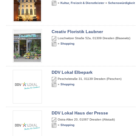
»
Kultur, Freizeit & Dienstleister
»
Sehenswürdigkeit
Creativ Floristik Laubner
Loschwitzer Straße 52a
,
01309
Dresden (Blasewitz)
»
Shopping
DDV Lokal Elbepark
Peschelstraße 31
,
01139
Dresden (Pieschen)
»
Shopping
DDV Lokal Haus der Presse
Ostra-Allee 20
,
01067
Dresden (Altstadt)
»
Shopping