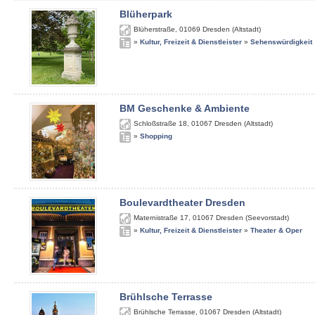
Blüherpark
Blüherstraße
,
01069
Dresden (Altstadt)
»
Kultur, Freizeit & Dienstleister
»
Sehenswürdigkeit
BM Geschenke & Ambiente
Schloßstraße 18
,
01067
Dresden (Altstadt)
»
Shopping
Boulevardtheater Dresden
Maternistraße 17
,
01067
Dresden (Seevorstadt)
»
Kultur, Freizeit & Dienstleister
»
Theater & Oper
Brühlsche Terrasse
Brühlsche Terrasse
,
01067
Dresden (Altstadt)