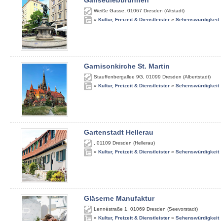
Gänsediebbrunnen
Weiße Gasse
,
01067
Dresden (Altstadt)
»
Kultur, Freizeit & Dienstleister
»
Sehenswürdigkeit
Garnisonkirche St. Martin
Stauffenbergallee 9G
,
01099
Dresden (Albertstadt)
»
Kultur, Freizeit & Dienstleister
»
Sehenswürdigkeit
Gartenstadt Hellerau
,
01109
Dresden (Hellerau)
»
Kultur, Freizeit & Dienstleister
»
Sehenswürdigkeit
Gläserne Manufaktur
Lennéstraße 1
,
01069
Dresden (Seevorstadt)
»
Kultur, Freizeit & Dienstleister
»
Sehenswürdigkeit