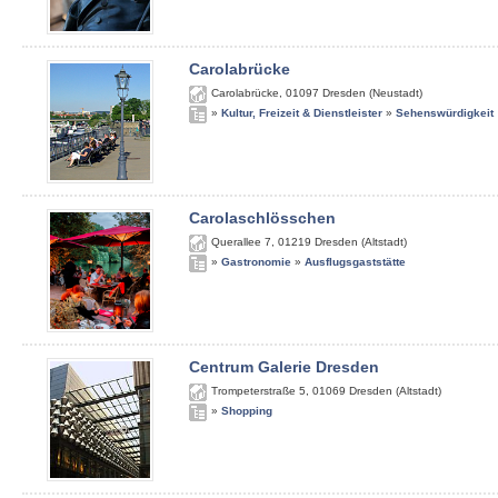
Carolabrücke
Carolabrücke
,
01097
Dresden (Neustadt)
»
Kultur, Freizeit & Dienstleister
»
Sehenswürdigkeit
Carolaschlösschen
Querallee 7
,
01219
Dresden (Altstadt)
»
Gastronomie
»
Ausflugsgaststätte
Centrum Galerie Dresden
Trompeterstraße 5
,
01069
Dresden (Altstadt)
»
Shopping