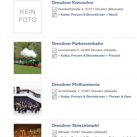
Dresdner Kreuzchor
Dornblüthstraße 4
,
01277
Dresden (Blasewitz)
»
Kultur, Freizeit & Dienstleister
»
Musik
Dresdner Parkeisenbahn
Lennéstraße 5
,
01069
Dresden (Altstadt)
»
Kultur, Freizeit & Dienstleister
»
Freizeit
Dresdner Philharmonie
Schloßstraße 2
,
01067
Dresden (Altstadt)
»
Kultur, Freizeit & Dienstleister
»
Theater & Oper
Dresdner Striezelmarkt
Altmarkt
,
01067
Dresden (Altstadt)