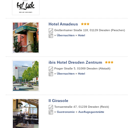
Hotel Amadeus
Großenhainer Straße 118
,
01129
Dresden (Pieschen)
»
Übernachten
»
Hotel
ibis Hotel Dresden Zentrum
Prager Straße 5
,
01069
Dresden (Altstadt)
»
Übernachten
»
Hotel
Il Girasole
Tornaerstraße 47
,
01239
Dresden (Reick)
»
Gastronomie
»
Ausflugsgaststätte