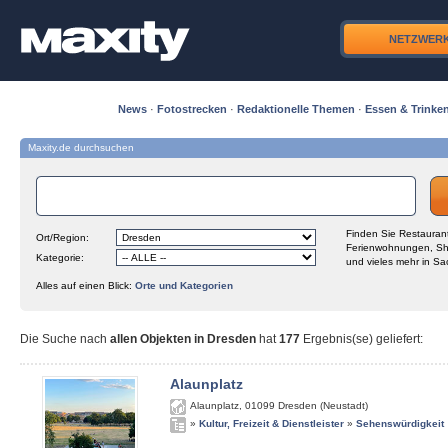
NETZWER
News
·
Fotostrecken
·
Redaktionelle Themen
·
Essen & Trinke
Maxity.de durchsuchen
Finden Sie Restaurant
Ort/Region:
Ferienwohnungen, Sh
Kategorie:
und vieles mehr in Sa
Alles auf einen Blick:
Orte und Kategorien
Die Suche nach
allen Objekten in Dresden
hat
177
Ergebnis(se) geliefert
:
Alaunplatz
Alaunplatz
,
01099
Dresden (Neustadt)
»
Kultur, Freizeit & Dienstleister
»
Sehenswürdigkeit