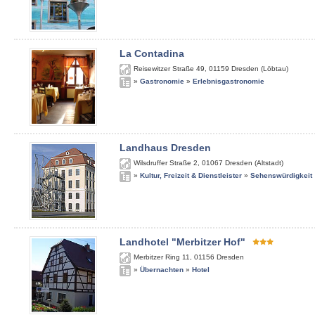
La Contadina
Reisewitzer Straße 49
,
01159
Dresden (Löbtau)
»
Gastronomie
»
Erlebnisgastronomie
Landhaus Dresden
Wilsdruffer Straße 2
,
01067
Dresden (Altstadt)
»
Kultur, Freizeit & Dienstleister
»
Sehenswürdigkeit
Landhotel "Merbitzer Hof"
Merbitzer Ring 11
,
01156
Dresden
»
Übernachten
»
Hotel