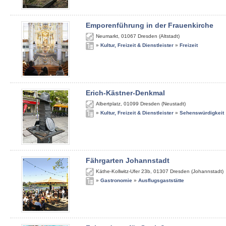
Emporenführung in der Frauenkirche
Neumarkt
,
01067
Dresden (Altstadt)
»
Kultur, Freizeit & Dienstleister
»
Freizeit
Erich-Kästner-Denkmal
Albertplatz
,
01099
Dresden (Neustadt)
»
Kultur, Freizeit & Dienstleister
»
Sehenswürdigkeit
Fährgarten Johannstadt
Käthe-Kollwitz-Ufer 23b
,
01307
Dresden (Johannstadt)
»
Gastronomie
»
Ausflugsgaststätte