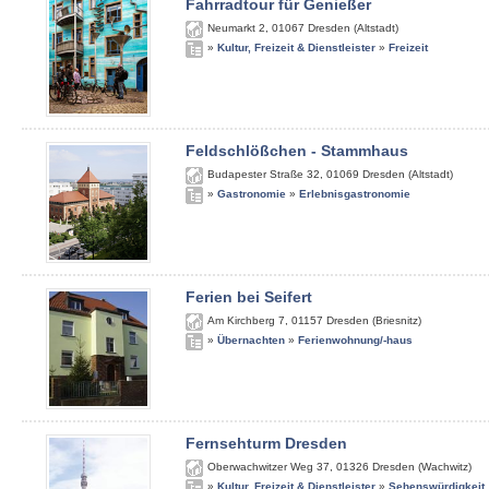
Fahrradtour für Genießer
Neumarkt 2
,
01067
Dresden (Altstadt)
»
Kultur, Freizeit & Dienstleister
»
Freizeit
Feldschlößchen - Stammhaus
Budapester Straße 32
,
01069
Dresden (Altstadt)
»
Gastronomie
»
Erlebnisgastronomie
Ferien bei Seifert
Am Kirchberg 7
,
01157
Dresden (Briesnitz)
»
Übernachten
»
Ferienwohnung/-haus
Fernsehturm Dresden
Oberwachwitzer Weg 37
,
01326
Dresden (Wachwitz)
»
Kultur, Freizeit & Dienstleister
»
Sehenswürdigkeit