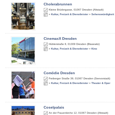
Cholerabrunnen
Kleine Brüdergasse
,
01067
Dresden (Altstadt)
»
Kultur, Freizeit & Dienstleister
»
Sehenswürdigkeit
CinemaxX Dresden
Hüblerstraße 8
,
01309
Dresden (Blasewitz)
»
Kultur, Freizeit & Dienstleister
»
Kino
Comödie Dresden
Freiberger Straße 39
,
01067
Dresden (Seevorstadt)
»
Kultur, Freizeit & Dienstleister
»
Theater & Oper
Coselpalais
An der Frauenkirche 12
,
01067
Dresden (Altstadt)