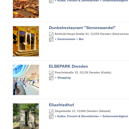
»
Kultur, Freizeit & Dienstleister
»
Sehenswürdigkeit
Dunkelrestaurant "Sinneswandel"
Berthold-Haupt-Straße 91
,
01259
Dresden (Kleinzschac
»
Gastronomie
»
Bar
ELBEPARK Dresden
Peschelstraße 33
,
01139
Dresden (Kaditz)
»
Shopping
Eliasfriedhof
Ziegelstraße 22
,
01069
Dresden (Altstadt)
»
Kultur, Freizeit & Dienstleister
»
Sehenswürdigkeit