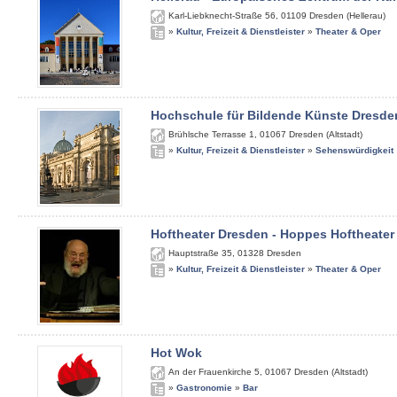
Karl-Liebknecht-Straße 56
,
01109
Dresden (Hellerau)
»
Kultur, Freizeit & Dienstleister
»
Theater & Oper
Hochschule für Bildende Künste Dresde
Brühlsche Terrasse 1
,
01067
Dresden (Altstadt)
»
Kultur, Freizeit & Dienstleister
»
Sehenswürdigkeit
Hoftheater Dresden - Hoppes Hoftheater
Hauptstraße 35
,
01328
Dresden
»
Kultur, Freizeit & Dienstleister
»
Theater & Oper
Hot Wok
An der Frauenkirche 5
,
01067
Dresden (Altstadt)
»
Gastronomie
»
Bar