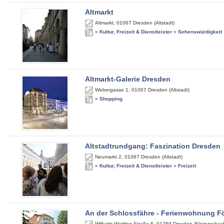
Altmarkt
Altmarkt
,
01067
Dresden (Altstadt)
»
Kultur, Freizeit & Dienstleister
»
Sehenswürdigkeit
Altmarkt-Galerie Dresden
Webergasse 1
,
01067
Dresden (Altstadt)
»
Shopping
Altstadtrundgang: Faszination Dresden
Neumarkt 2
,
01067
Dresden (Altstadt)
»
Kultur, Freizeit & Dienstleister
»
Freizeit
An der Schlossfähre - Ferienwohnung Fö
Wilhelm-Weitling-Straße 6
,
01259
Dresden (Kleinzschach