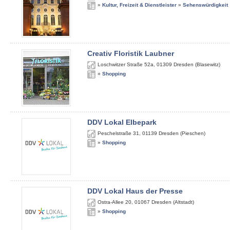
»
Kultur, Freizeit & Dienstleister
»
Sehenswürdigkeit
Creativ Floristik Laubner
Loschwitzer Straße 52a
,
01309
Dresden (Blasewitz)
»
Shopping
DDV Lokal Elbepark
Peschelstraße 31
,
01139
Dresden (Pieschen)
»
Shopping
DDV Lokal Haus der Presse
Ostra-Allee 20
,
01067
Dresden (Altstadt)
»
Shopping