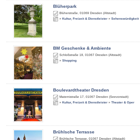
Blüherpark
Blüherstraße
,
01069
Dresden (Altstadt)
»
Kultur, Freizeit & Dienstleister
»
Sehenswürdigkeit
BM Geschenke & Ambiente
Schloßstraße 18
,
01067
Dresden (Altstadt)
»
Shopping
Boulevardtheater Dresden
Maternistraße 17
,
01067
Dresden (Seevorstadt)
»
Kultur, Freizeit & Dienstleister
»
Theater & Oper
Brühlsche Terrasse
Brühlsche Terrasse
,
01067
Dresden (Altstadt)