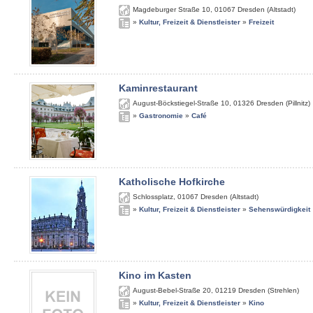
Magdeburger Straße 10
,
01067
Dresden (Altstadt)
»
Kultur, Freizeit & Dienstleister
»
Freizeit
Kaminrestaurant
August-Böckstiegel-Straße 10
,
01326
Dresden (Pillnitz)
»
Gastronomie
»
Café
Katholische Hofkirche
Schlossplatz
,
01067
Dresden (Altstadt)
»
Kultur, Freizeit & Dienstleister
»
Sehenswürdigkeit
Kino im Kasten
August-Bebel-Straße 20
,
01219
Dresden (Strehlen)
»
Kultur, Freizeit & Dienstleister
»
Kino