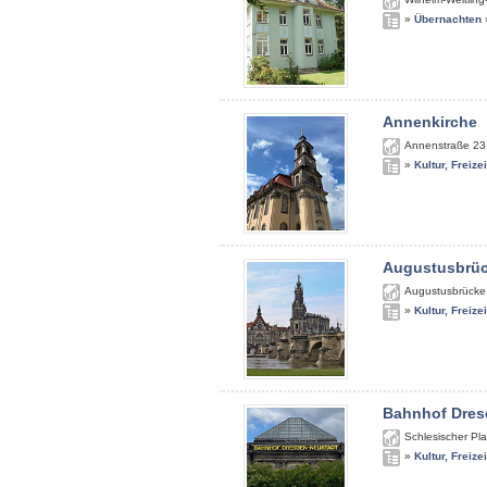
»
Übernachten
Annenkirche
Annenstraße 23
»
Kultur, Freize
Augustusbrü
Augustusbrücke
»
Kultur, Freize
Bahnhof Dres
Schlesischer Pla
»
Kultur, Freize