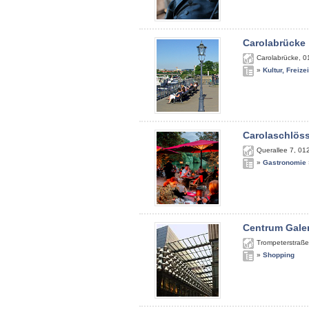
Carolabrücke
Carolabrücke
,
0
»
Kultur, Freize
Carolaschlös
Querallee 7
,
01
»
Gastronomie
Centrum Gale
Trompeterstraße
»
Shopping