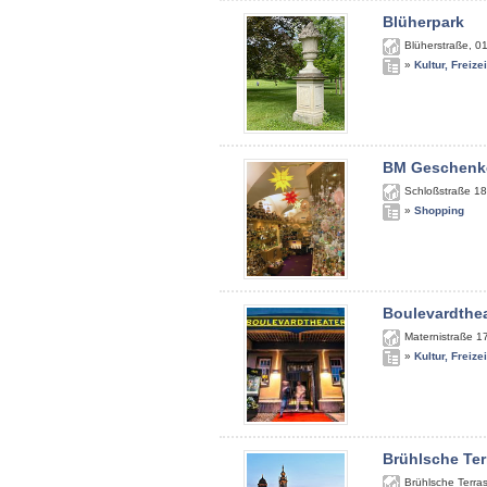
Blüherpark
Blüherstraße
,
0
»
Kultur, Freize
BM Geschenk
Schloßstraße 18
»
Shopping
Boulevardthe
Maternistraße 1
»
Kultur, Freize
Brühlsche Ter
Brühlsche Terra