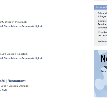
Ausgewäh
Alles M
Klänge,
Sommer
099
Dresden (Neustadt)
Termine
it & Dienstleister
»
Sehenswürdigkeit
einem Bl
Kreativ
Die "Dre
Weiter
01099
Dresden (Neustadt)
it & Dienstleister
»
Sehenswürdigkeit
afé | Restaurant
,
01067
Dresden (Altstadt)
»
Café