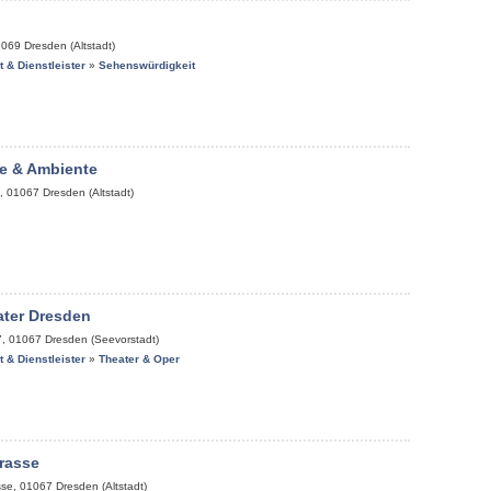
1069
Dresden (Altstadt)
it & Dienstleister
»
Sehenswürdigkeit
e & Ambiente
,
01067
Dresden (Altstadt)
ater Dresden
7
,
01067
Dresden (Seevorstadt)
it & Dienstleister
»
Theater & Oper
rasse
sse
,
01067
Dresden (Altstadt)