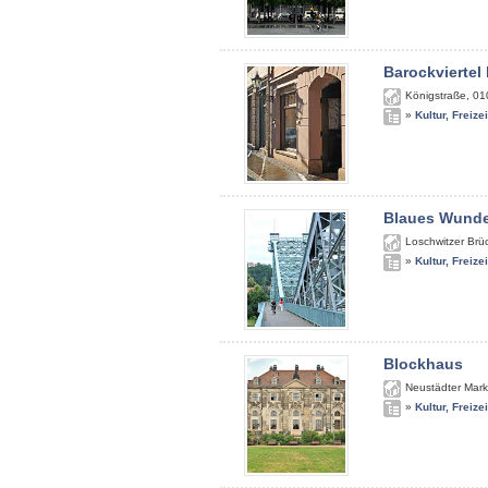
Barockviertel
Königstraße
,
01
»
Kultur, Freize
Blaues Wunde
Loschwitzer Brü
»
Kultur, Freize
Blockhaus
Neustädter Mark
»
Kultur, Freize