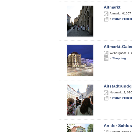
Altmarkt
Altmarkt
,
01067
»
Kultur, Freize
Altmarkt-Gale
Webergasse 1
,
»
Shopping
Altstadtrundg
Neumarkt 2
,
01
»
Kultur, Freize
An der Schlos
Wilhelm-Weitling