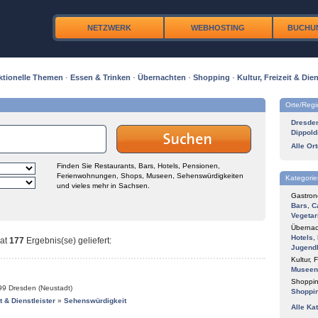
NETZWERK
WEBHOSTING
BUCHU
ktionelle Themen
·
Essen & Trinken
·
Übernachten
·
Shopping
·
Kultur, Freizeit & Dien
Orte/Reg
Dresde
Dippold
Alle Or
Finden Sie Restaurants, Bars, Hotels, Pensionen,
Ferienwohnungen, Shops, Museen, Sehenswürdigkeiten
Kategorie
und vieles mehr in Sachsen.
Gastron
Bars
,
C
Vegetar
Übernac
Hotels
,
at
177
Ergebnis(se) geliefert
:
Jugend
Kultur, F
Museen
Shoppin
99
Dresden (Neustadt)
Shoppi
it & Dienstleister
»
Sehenswürdigkeit
Alle Ka