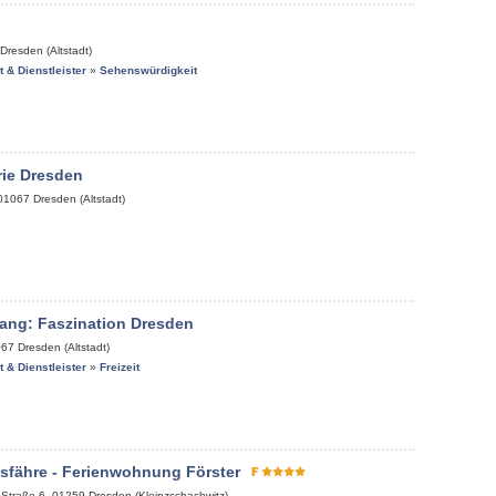
Dresden (Altstadt)
it & Dienstleister
»
Sehenswürdigkeit
rie Dresden
01067
Dresden (Altstadt)
ang: Faszination Dresden
067
Dresden (Altstadt)
it & Dienstleister
»
Freizeit
sfähre - Ferienwohnung Förster
-Straße 6
,
01259
Dresden (Kleinzschachwitz)