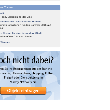
lte Themen
usik
 Töne, Melodien an der Elbe
events und Open-Airs in Dresden
 und Informationen für den Sommer 2016 auf
ick!
es Design für eine besondere Stadt
sden eDition" ist erschienen
e Themen