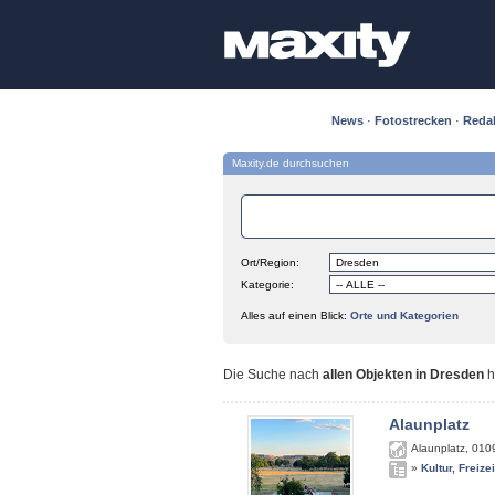
News
·
Fotostrecken
·
Reda
Maxity.de durchsuchen
Ort/Region:
Kategorie:
Alles auf einen Blick:
Orte und Kategorien
Die Suche nach
allen Objekten in Dresden
h
Alaunplatz
Alaunplatz
,
010
»
Kultur, Freize