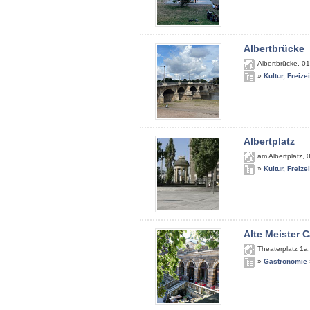
Albertbrücke
Albertbrücke
,
01
»
Kultur, Freize
Albertplatz
am Albertplatz
,
»
Kultur, Freize
Alte Meister C
Theaterplatz 1a
»
Gastronomie