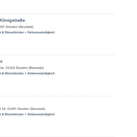
 Königstraße
097
Dresden (Neustadt)
it & Dienstleister
»
Sehenswürdigkeit
r
cke
,
01326
Dresden (Blasewitz)
it & Dienstleister
»
Sehenswürdigkeit
t 19
,
01097
Dresden (Neustadt)
it & Dienstleister
»
Sehenswürdigkeit