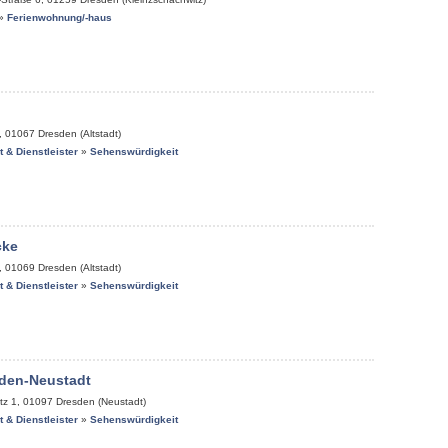
»
Ferienwohnung/-haus
,
01067
Dresden (Altstadt)
it & Dienstleister
»
Sehenswürdigkeit
cke
,
01069
Dresden (Altstadt)
it & Dienstleister
»
Sehenswürdigkeit
den-Neustadt
tz 1
,
01097
Dresden (Neustadt)
it & Dienstleister
»
Sehenswürdigkeit