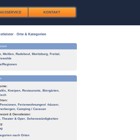
NGSSERVICE
KONTAKT
stleister
·
Orte & Kategorien
ionen
n
,
Meißen
,
Radebeul
,
Moritzburg
,
Freital
,
iswalde
te/Regionen
n
omie:
afés
,
Kneipen
,
Restaurants
,
Biergärten
,
isch
hten:
Pensionen
,
Ferienwohnungen/ -häuser
,
herbergen
,
Camping / Caravan
reizeit & Dienstleister:
,
Theater & Oper
,
Sehenswürdigkeiten
g:
ng
tegorien nach Orten