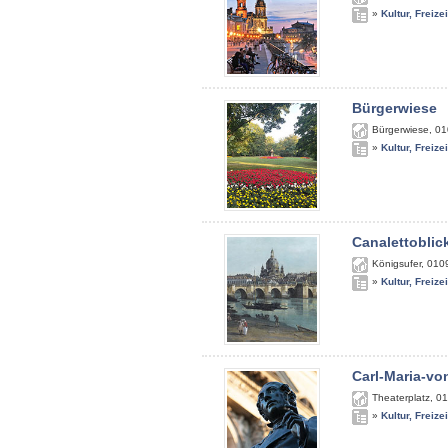
»
Kultur, Freize
Bürgerwiese
Bürgerwiese
,
01
»
Kultur, Freize
Canalettoblic
Königsufer
,
010
»
Kultur, Freize
Carl-Maria-v
Theaterplatz
,
01
»
Kultur, Freize