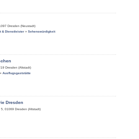
1097
Dresden (Neustadt)
it & Dienstleister
»
Sehenswürdigkeit
schen
219
Dresden (Altstadt)
»
Ausflugsgaststätte
rie Dresden
 5
,
01069
Dresden (Altstadt)