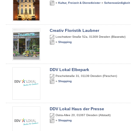
»
Kultur, Freizeit & Dienstleister
»
Sehenswürdigkeit
Creativ Floristik Laubner
Loschwitzer Straße 52a
,
01309
Dresden (Blasewitz)
»
Shopping
DDV Lokal Elbepark
Peschelstraße 31
,
01139
Dresden (Pieschen)
»
Shopping
DDV Lokal Haus der Presse
Ostra-Allee 20
,
01067
Dresden (Altstadt)
»
Shopping