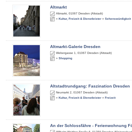
Altmarkt
Altmarkt
,
01067
Dresden (Altstadt)
»
Kultur, Freizeit & Dienstleister
»
Sehenswürdigkeit
Altmarkt-Galerie Dresden
Webergasse 1
,
01067
Dresden (Altstadt)
»
Shopping
Altstadtrundgang: Faszination Dresden
Neumarkt 2
,
01067
Dresden (Altstadt)
»
Kultur, Freizeit & Dienstleister
»
Freizeit
An der Schlossfähre - Ferienwohnung Fö
Wilhelm-Weitling-Straße 6
,
01259
Dresden (Kleinzschach