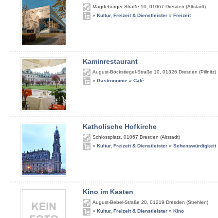
Magdeburger Straße 10
,
01067
Dresden (Altstadt)
»
Kultur, Freizeit & Dienstleister
»
Freizeit
Kaminrestaurant
August-Böckstiegel-Straße 10
,
01326
Dresden (Pillnitz)
»
Gastronomie
»
Café
Katholische Hofkirche
Schlossplatz
,
01067
Dresden (Altstadt)
»
Kultur, Freizeit & Dienstleister
»
Sehenswürdigkeit
Kino im Kasten
August-Bebel-Straße 20
,
01219
Dresden (Strehlen)
»
Kultur, Freizeit & Dienstleister
»
Kino