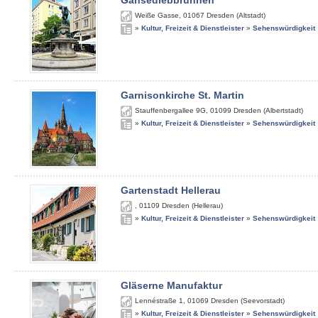
Gänsediebbrunnen
Weiße Gasse
,
01067
Dresden (Altstadt)
»
Kultur, Freizeit & Dienstleister
»
Sehenswürdigkeit
Garnisonkirche St. Martin
Stauffenbergallee 9G
,
01099
Dresden (Albertstadt)
»
Kultur, Freizeit & Dienstleister
»
Sehenswürdigkeit
Gartenstadt Hellerau
,
01109
Dresden (Hellerau)
»
Kultur, Freizeit & Dienstleister
»
Sehenswürdigkeit
Gläserne Manufaktur
Lennéstraße 1
,
01069
Dresden (Seevorstadt)
»
Kultur, Freizeit & Dienstleister
»
Sehenswürdigkeit