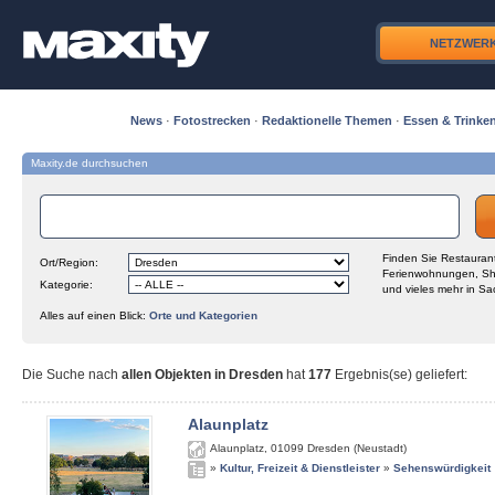
NETZWER
News
·
Fotostrecken
·
Redaktionelle Themen
·
Essen & Trinke
Maxity.de durchsuchen
Finden Sie Restaurant
Ort/Region:
Ferienwohnungen, Sh
Kategorie:
und vieles mehr in Sa
Alles auf einen Blick:
Orte und Kategorien
Die Suche nach
allen Objekten in Dresden
hat
177
Ergebnis(se) geliefert
:
Alaunplatz
Alaunplatz
,
01099
Dresden (Neustadt)
»
Kultur, Freizeit & Dienstleister
»
Sehenswürdigkeit