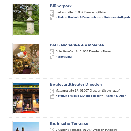
Blüherpark
Blüherstraße
,
01069
Dresden (Altstadt)
»
Kultur, Freizeit & Dienstleister
»
Sehenswürdigkeit
BM Geschenke & Ambiente
Schloßstraße 18
,
01067
Dresden (Altstadt)
»
Shopping
Boulevardtheater Dresden
Maternistraße 17
,
01067
Dresden (Seevorstadt)
»
Kultur, Freizeit & Dienstleister
»
Theater & Oper
Brühlsche Terrasse
Brühlsche Terrasse
,
01067
Dresden (Altstadt)