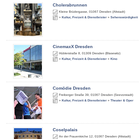
Cholerabrunnen
Kleine Brüdergasse
,
01067
Dresden (Altstadt)
»
Kultur, Freizeit & Dienstleister
»
Sehenswürdigkeit
CinemaxX Dresden
Hüblerstraße 8
,
01309
Dresden (Blasewitz)
»
Kultur, Freizeit & Dienstleister
»
Kino
Comödie Dresden
Freiberger Straße 39
,
01067
Dresden (Seevorstadt)
»
Kultur, Freizeit & Dienstleister
»
Theater & Oper
Coselpalais
An der Frauenkirche 12
,
01067
Dresden (Altstadt)