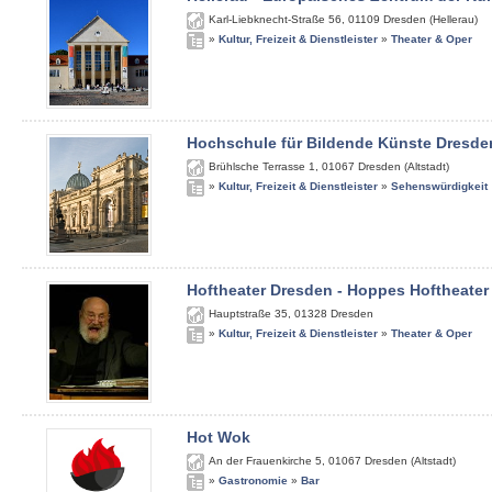
Karl-Liebknecht-Straße 56
,
01109
Dresden (Hellerau)
»
Kultur, Freizeit & Dienstleister
»
Theater & Oper
Hochschule für Bildende Künste Dresde
Brühlsche Terrasse 1
,
01067
Dresden (Altstadt)
»
Kultur, Freizeit & Dienstleister
»
Sehenswürdigkeit
Hoftheater Dresden - Hoppes Hoftheater
Hauptstraße 35
,
01328
Dresden
»
Kultur, Freizeit & Dienstleister
»
Theater & Oper
Hot Wok
An der Frauenkirche 5
,
01067
Dresden (Altstadt)
»
Gastronomie
»
Bar