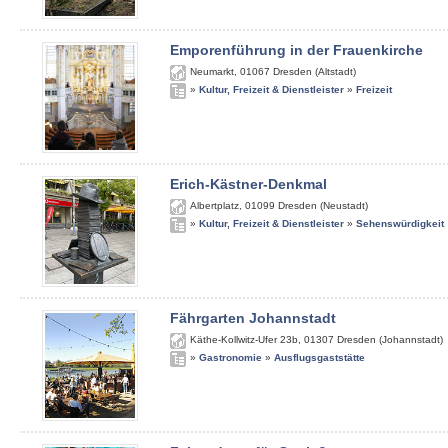
Emporenführung in der Frauenkirche
Neumarkt
,
01067
Dresden (Altstadt)
»
Kultur, Freizeit & Dienstleister
»
Freizeit
Erich-Kästner-Denkmal
Albertplatz
,
01099
Dresden (Neustadt)
»
Kultur, Freizeit & Dienstleister
»
Sehenswürdigkeit
Fährgarten Johannstadt
Käthe-Kollwitz-Ufer 23b
,
01307
Dresden (Johannstadt)
»
Gastronomie
»
Ausflugsgaststätte