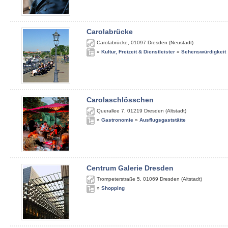
Carolabrücke
Carolabrücke
,
01097
Dresden (Neustadt)
»
Kultur, Freizeit & Dienstleister
»
Sehenswürdigkeit
Carolaschlösschen
Querallee 7
,
01219
Dresden (Altstadt)
»
Gastronomie
»
Ausflugsgaststätte
Centrum Galerie Dresden
Trompeterstraße 5
,
01069
Dresden (Altstadt)
»
Shopping