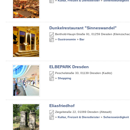
»
Kultur, Freizeit & Dienstleister
»
Sehenswürdigkeit
Dunkelrestaurant "Sinneswandel"
Berthold-Haupt-Straße 91
,
01259
Dresden (Kleinzschac
»
Gastronomie
»
Bar
ELBEPARK Dresden
Peschelstraße 33
,
01139
Dresden (Kaditz)
»
Shopping
Eliasfriedhof
Ziegelstraße 22
,
01069
Dresden (Altstadt)
»
Kultur, Freizeit & Dienstleister
»
Sehenswürdigkeit