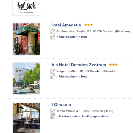
Hotel Amadeus
Großenhainer Straße 118
,
01129
Dresden (Pieschen)
»
Übernachten
»
Hotel
ibis Hotel Dresden Zentrum
Prager Straße 5
,
01069
Dresden (Altstadt)
»
Übernachten
»
Hotel
Il Girasole
Tornaerstraße 47
,
01239
Dresden (Reick)
»
Gastronomie
»
Ausflugsgaststätte