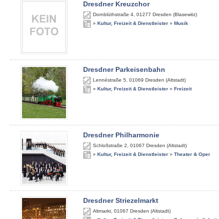
Dresdner Kreuzchor
Dornblüthstraße 4
,
01277
Dresden (Blasewitz)
»
Kultur, Freizeit & Dienstleister
»
Musik
Dresdner Parkeisenbahn
Lennéstraße 5
,
01069
Dresden (Altstadt)
»
Kultur, Freizeit & Dienstleister
»
Freizeit
Dresdner Philharmonie
Schloßstraße 2
,
01067
Dresden (Altstadt)
»
Kultur, Freizeit & Dienstleister
»
Theater & Oper
Dresdner Striezelmarkt
Altmarkt
,
01067
Dresden (Altstadt)