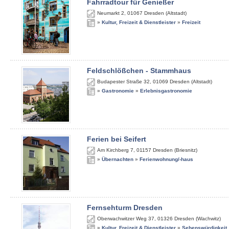
Fahrradtour für Genießer
Neumarkt 2
,
01067
Dresden (Altstadt)
»
Kultur, Freizeit & Dienstleister
»
Freizeit
Feldschlößchen - Stammhaus
Budapester Straße 32
,
01069
Dresden (Altstadt)
»
Gastronomie
»
Erlebnisgastronomie
Ferien bei Seifert
Am Kirchberg 7
,
01157
Dresden (Briesnitz)
»
Übernachten
»
Ferienwohnung/-haus
Fernsehturm Dresden
Oberwachwitzer Weg 37
,
01326
Dresden (Wachwitz)
»
Kultur, Freizeit & Dienstleister
»
Sehenswürdigkeit