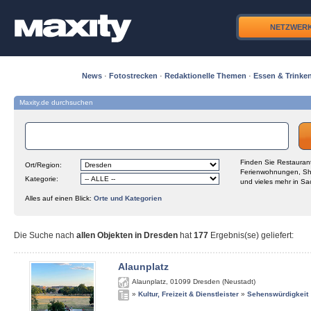
NETZWER
News
·
Fotostrecken
·
Redaktionelle Themen
·
Essen & Trinke
Maxity.de durchsuchen
Finden Sie Restaurant
Ort/Region:
Ferienwohnungen, Sh
Kategorie:
und vieles mehr in Sa
Alles auf einen Blick:
Orte und Kategorien
Die Suche nach
allen Objekten in Dresden
hat
177
Ergebnis(se) geliefert
:
Alaunplatz
Alaunplatz
,
01099
Dresden (Neustadt)
»
Kultur, Freizeit & Dienstleister
»
Sehenswürdigkeit