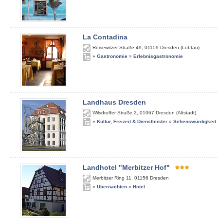
La Contadina
Reisewitzer Straße 49
,
01159
Dresden (Löbtau)
»
Gastronomie
»
Erlebnisgastronomie
Landhaus Dresden
Wilsdruffer Straße 2
,
01067
Dresden (Altstadt)
»
Kultur, Freizeit & Dienstleister
»
Sehenswürdigkeit
Landhotel "Merbitzer Hof"
Merbitzer Ring 11
,
01156
Dresden
»
Übernachten
»
Hotel