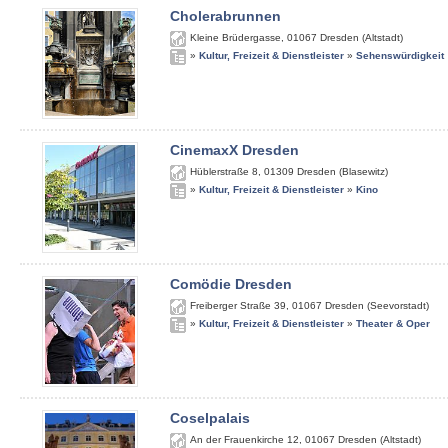
Cholerabrunnen
Kleine Brüdergasse
,
01067
Dresden (Altstadt)
»
Kultur, Freizeit & Dienstleister
»
Sehenswürdigkeit
CinemaxX Dresden
Hüblerstraße 8
,
01309
Dresden (Blasewitz)
»
Kultur, Freizeit & Dienstleister
»
Kino
Comödie Dresden
Freiberger Straße 39
,
01067
Dresden (Seevorstadt)
»
Kultur, Freizeit & Dienstleister
»
Theater & Oper
Coselpalais
An der Frauenkirche 12
,
01067
Dresden (Altstadt)