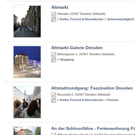
Altmarkt
Altmarkt
,
01067
Dresden (Altstadt)
»
Kultur, Freizeit & Dienstleister
»
Sehenswürdigkeit
Altmarkt-Galerie Dresden
Webergasse 1
,
01067
Dresden (Altstadt)
»
Shopping
Altstadtrundgang: Faszination Dresden
Neumarkt 2
,
01067
Dresden (Altstadt)
»
Kultur, Freizeit & Dienstleister
»
Freizeit
An der Schlossfähre - Ferienwohnung Fö
Wilhelm-Weitling-Straße 6
,
01259
Dresden (Kleinzschach