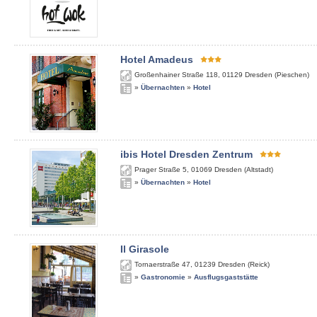
Hotel Amadeus
Großenhainer Straße 118
,
01129
Dresden (Pieschen)
»
Übernachten
»
Hotel
ibis Hotel Dresden Zentrum
Prager Straße 5
,
01069
Dresden (Altstadt)
»
Übernachten
»
Hotel
Il Girasole
Tornaerstraße 47
,
01239
Dresden (Reick)
»
Gastronomie
»
Ausflugsgaststätte