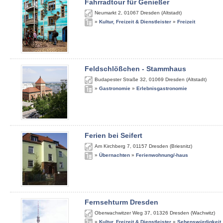
Fahrradtour für Genießer
Neumarkt 2
,
01067
Dresden (Altstadt)
»
Kultur, Freizeit & Dienstleister
»
Freizeit
Feldschlößchen - Stammhaus
Budapester Straße 32
,
01069
Dresden (Altstadt)
»
Gastronomie
»
Erlebnisgastronomie
Ferien bei Seifert
Am Kirchberg 7
,
01157
Dresden (Briesnitz)
»
Übernachten
»
Ferienwohnung/-haus
Fernsehturm Dresden
Oberwachwitzer Weg 37
,
01326
Dresden (Wachwitz)
»
Kultur, Freizeit & Dienstleister
»
Sehenswürdigkeit