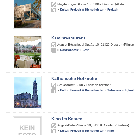
Magdeburger Straße 10
,
01067
Dresden (Altstadt)
»
Kultur, Freizeit & Dienstleister
»
Freizeit
Kaminrestaurant
August-Böckstiegel-Straße 10
,
01326
Dresden (Pillnitz)
»
Gastronomie
»
Café
Katholische Hofkirche
Schlossplatz
,
01067
Dresden (Altstadt)
»
Kultur, Freizeit & Dienstleister
»
Sehenswürdigkeit
Kino im Kasten
August-Bebel-Straße 20
,
01219
Dresden (Strehlen)
»
Kultur, Freizeit & Dienstleister
»
Kino