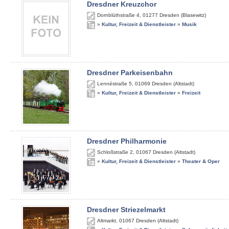
Dresdner Kreuzchor
Dornblüthstraße 4
,
01277
Dresden (Blasewitz)
»
Kultur, Freizeit & Dienstleister
»
Musik
Dresdner Parkeisenbahn
Lennéstraße 5
,
01069
Dresden (Altstadt)
»
Kultur, Freizeit & Dienstleister
»
Freizeit
Dresdner Philharmonie
Schloßstraße 2
,
01067
Dresden (Altstadt)
»
Kultur, Freizeit & Dienstleister
»
Theater & Oper
Dresdner Striezelmarkt
Altmarkt
,
01067
Dresden (Altstadt)