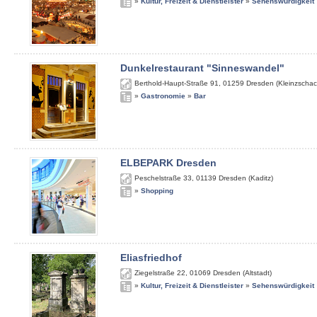
»
Kultur, Freizeit & Dienstleister
»
Sehenswürdigkeit
Dunkelrestaurant "Sinneswandel"
Berthold-Haupt-Straße 91
,
01259
Dresden (Kleinzschac
»
Gastronomie
»
Bar
ELBEPARK Dresden
Peschelstraße 33
,
01139
Dresden (Kaditz)
»
Shopping
Eliasfriedhof
Ziegelstraße 22
,
01069
Dresden (Altstadt)
»
Kultur, Freizeit & Dienstleister
»
Sehenswürdigkeit