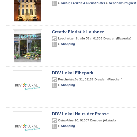
»
Kultur, Freizeit & Dienstleister
»
Sehenswürdigkeit
Creativ Floristik Laubner
Loschwitzer Straße 52a
,
01309
Dresden (Blasewitz)
»
Shopping
DDV Lokal Elbepark
Peschelstraße 31
,
01139
Dresden (Pieschen)
»
Shopping
DDV Lokal Haus der Presse
Ostra-Allee 20
,
01067
Dresden (Altstadt)
»
Shopping