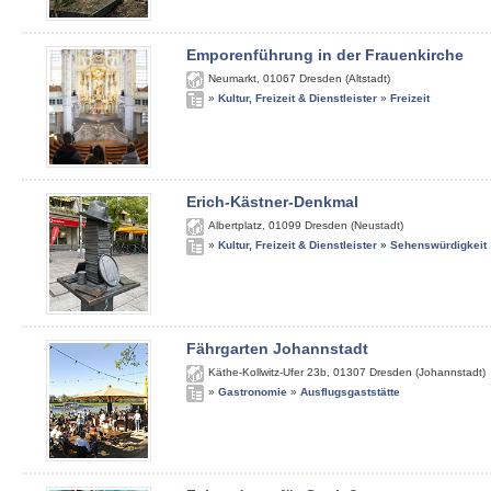
Emporenführung in der Frauenkirche
Neumarkt
,
01067
Dresden (Altstadt)
»
Kultur, Freizeit & Dienstleister
»
Freizeit
Erich-Kästner-Denkmal
Albertplatz
,
01099
Dresden (Neustadt)
»
Kultur, Freizeit & Dienstleister
»
Sehenswürdigkeit
Fährgarten Johannstadt
Käthe-Kollwitz-Ufer 23b
,
01307
Dresden (Johannstadt)
»
Gastronomie
»
Ausflugsgaststätte