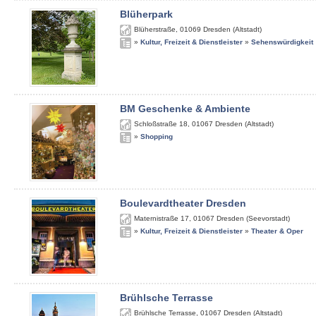
Blüherpark
Blüherstraße
,
01069
Dresden (Altstadt)
»
Kultur, Freizeit & Dienstleister
»
Sehenswürdigkeit
BM Geschenke & Ambiente
Schloßstraße 18
,
01067
Dresden (Altstadt)
»
Shopping
Boulevardtheater Dresden
Maternistraße 17
,
01067
Dresden (Seevorstadt)
»
Kultur, Freizeit & Dienstleister
»
Theater & Oper
Brühlsche Terrasse
Brühlsche Terrasse
,
01067
Dresden (Altstadt)