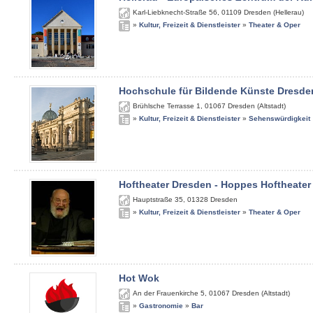
Karl-Liebknecht-Straße 56
,
01109
Dresden (Hellerau)
»
Kultur, Freizeit & Dienstleister
»
Theater & Oper
Hochschule für Bildende Künste Dresde
Brühlsche Terrasse 1
,
01067
Dresden (Altstadt)
»
Kultur, Freizeit & Dienstleister
»
Sehenswürdigkeit
Hoftheater Dresden - Hoppes Hoftheater
Hauptstraße 35
,
01328
Dresden
»
Kultur, Freizeit & Dienstleister
»
Theater & Oper
Hot Wok
An der Frauenkirche 5
,
01067
Dresden (Altstadt)
»
Gastronomie
»
Bar