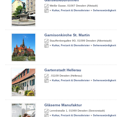
Gänsediebbrunnen
Weiße Gasse
,
01067
Dresden (Altstadt)
»
Kultur, Freizeit & Dienstleister
»
Sehenswürdigkeit
Garnisonkirche St. Martin
Stauffenbergallee 9G
,
01099
Dresden (Albertstadt)
»
Kultur, Freizeit & Dienstleister
»
Sehenswürdigkeit
Gartenstadt Hellerau
,
01109
Dresden (Hellerau)
»
Kultur, Freizeit & Dienstleister
»
Sehenswürdigkeit
Gläserne Manufaktur
Lennéstraße 1
,
01069
Dresden (Seevorstadt)
»
Kultur, Freizeit & Dienstleister
»
Sehenswürdigkeit