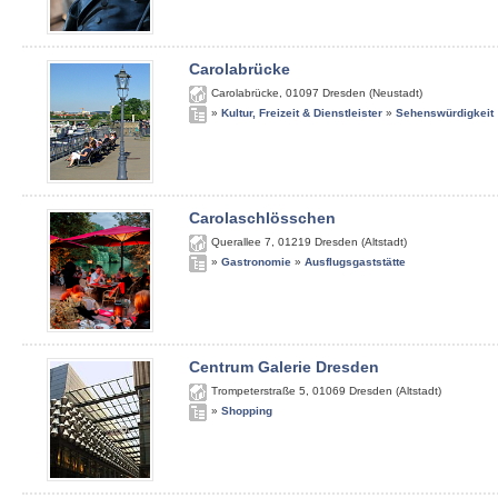
Carolabrücke
Carolabrücke
,
01097
Dresden (Neustadt)
»
Kultur, Freizeit & Dienstleister
»
Sehenswürdigkeit
Carolaschlösschen
Querallee 7
,
01219
Dresden (Altstadt)
»
Gastronomie
»
Ausflugsgaststätte
Centrum Galerie Dresden
Trompeterstraße 5
,
01069
Dresden (Altstadt)
»
Shopping