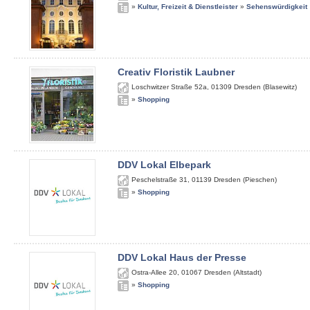
»
Kultur, Freizeit & Dienstleister
»
Sehenswürdigkeit
Creativ Floristik Laubner
Loschwitzer Straße 52a
,
01309
Dresden (Blasewitz)
»
Shopping
DDV Lokal Elbepark
Peschelstraße 31
,
01139
Dresden (Pieschen)
»
Shopping
DDV Lokal Haus der Presse
Ostra-Allee 20
,
01067
Dresden (Altstadt)
»
Shopping