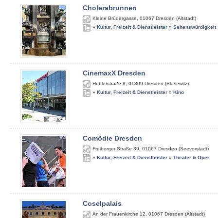
Cholerabrunnen
Kleine Brüdergasse
,
01067
Dresden (Altstadt)
»
Kultur, Freizeit & Dienstleister
»
Sehenswürdigkeit
CinemaxX Dresden
Hüblerstraße 8
,
01309
Dresden (Blasewitz)
»
Kultur, Freizeit & Dienstleister
»
Kino
Comödie Dresden
Freiberger Straße 39
,
01067
Dresden (Seevorstadt)
»
Kultur, Freizeit & Dienstleister
»
Theater & Oper
Coselpalais
An der Frauenkirche 12
,
01067
Dresden (Altstadt)