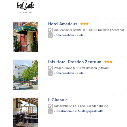
Hotel Amadeus
Großenhainer Straße 118
,
01129
Dresden (Pieschen)
»
Übernachten
»
Hotel
ibis Hotel Dresden Zentrum
Prager Straße 5
,
01069
Dresden (Altstadt)
»
Übernachten
»
Hotel
Il Girasole
Tornaerstraße 47
,
01239
Dresden (Reick)
»
Gastronomie
»
Ausflugsgaststätte