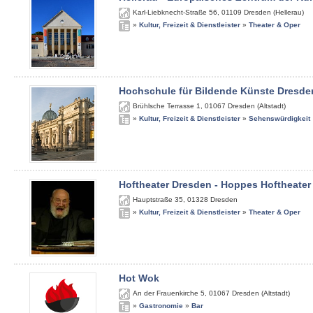
Karl-Liebknecht-Straße 56
,
01109
Dresden (Hellerau)
»
Kultur, Freizeit & Dienstleister
»
Theater & Oper
Hochschule für Bildende Künste Dresde
Brühlsche Terrasse 1
,
01067
Dresden (Altstadt)
»
Kultur, Freizeit & Dienstleister
»
Sehenswürdigkeit
Hoftheater Dresden - Hoppes Hoftheater
Hauptstraße 35
,
01328
Dresden
»
Kultur, Freizeit & Dienstleister
»
Theater & Oper
Hot Wok
An der Frauenkirche 5
,
01067
Dresden (Altstadt)
»
Gastronomie
»
Bar