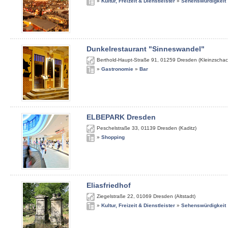
»
Kultur, Freizeit & Dienstleister
»
Sehenswürdigkeit
Dunkelrestaurant "Sinneswandel"
Berthold-Haupt-Straße 91
,
01259
Dresden (Kleinzschac
»
Gastronomie
»
Bar
ELBEPARK Dresden
Peschelstraße 33
,
01139
Dresden (Kaditz)
»
Shopping
Eliasfriedhof
Ziegelstraße 22
,
01069
Dresden (Altstadt)
»
Kultur, Freizeit & Dienstleister
»
Sehenswürdigkeit