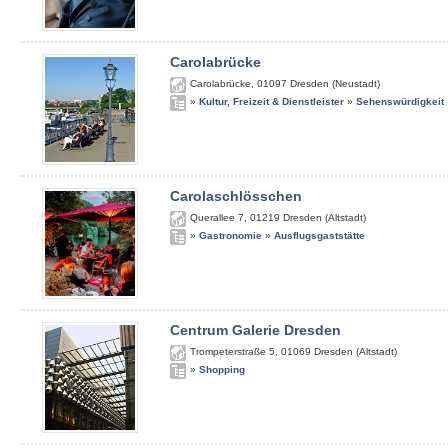
Carolabrücke
Carolabrücke
,
01097
Dresden (Neustadt)
»
Kultur, Freizeit & Dienstleister
»
Sehenswürdigkeit
Carolaschlösschen
Querallee 7
,
01219
Dresden (Altstadt)
»
Gastronomie
»
Ausflugsgaststätte
Centrum Galerie Dresden
Trompeterstraße 5
,
01069
Dresden (Altstadt)
»
Shopping