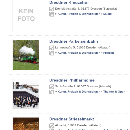
Dresdner Kreuzchor
Dornblüthstraße 4
,
01277
Dresden (Blasewitz)
»
Kultur, Freizeit & Dienstleister
»
Musik
Dresdner Parkeisenbahn
Lennéstraße 5
,
01069
Dresden (Altstadt)
»
Kultur, Freizeit & Dienstleister
»
Freizeit
Dresdner Philharmonie
Schloßstraße 2
,
01067
Dresden (Altstadt)
»
Kultur, Freizeit & Dienstleister
»
Theater & Oper
Dresdner Striezelmarkt
Altmarkt
,
01067
Dresden (Altstadt)