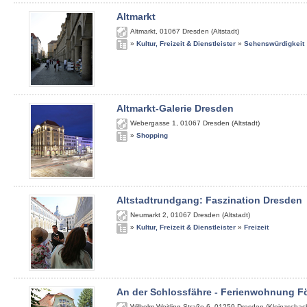
Altmarkt
Altmarkt
,
01067
Dresden (Altstadt)
»
Kultur, Freizeit & Dienstleister
»
Sehenswürdigkeit
Altmarkt-Galerie Dresden
Webergasse 1
,
01067
Dresden (Altstadt)
»
Shopping
Altstadtrundgang: Faszination Dresden
Neumarkt 2
,
01067
Dresden (Altstadt)
»
Kultur, Freizeit & Dienstleister
»
Freizeit
An der Schlossfähre - Ferienwohnung Fö
Wilhelm-Weitling-Straße 6
,
01259
Dresden (Kleinzschach