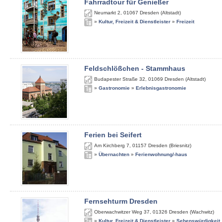
Fahrradtour für Genießer
Neumarkt 2
,
01067
Dresden (Altstadt)
»
Kultur, Freizeit & Dienstleister
»
Freizeit
Feldschlößchen - Stammhaus
Budapester Straße 32
,
01069
Dresden (Altstadt)
»
Gastronomie
»
Erlebnisgastronomie
Ferien bei Seifert
Am Kirchberg 7
,
01157
Dresden (Briesnitz)
»
Übernachten
»
Ferienwohnung/-haus
Fernsehturm Dresden
Oberwachwitzer Weg 37
,
01326
Dresden (Wachwitz)
»
Kultur, Freizeit & Dienstleister
»
Sehenswürdigkeit