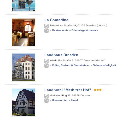
La Contadina
Reisewitzer Straße 49
,
01159
Dresden (Löbtau)
»
Gastronomie
»
Erlebnisgastronomie
Landhaus Dresden
Wilsdruffer Straße 2
,
01067
Dresden (Altstadt)
»
Kultur, Freizeit & Dienstleister
»
Sehenswürdigkeit
Landhotel "Merbitzer Hof"
Merbitzer Ring 11
,
01156
Dresden
»
Übernachten
»
Hotel