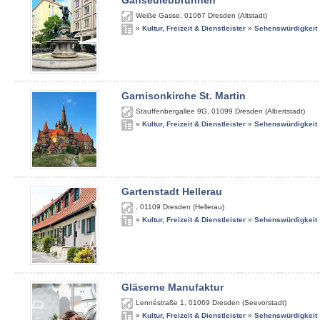
Gänsediebbrunnen
Weiße Gasse
,
01067
Dresden (Altstadt)
»
Kultur, Freizeit & Dienstleister
»
Sehenswürdigkeit
Garnisonkirche St. Martin
Stauffenbergallee 9G
,
01099
Dresden (Albertstadt)
»
Kultur, Freizeit & Dienstleister
»
Sehenswürdigkeit
Gartenstadt Hellerau
,
01109
Dresden (Hellerau)
»
Kultur, Freizeit & Dienstleister
»
Sehenswürdigkeit
Gläserne Manufaktur
Lennéstraße 1
,
01069
Dresden (Seevorstadt)
»
Kultur, Freizeit & Dienstleister
»
Sehenswürdigkeit