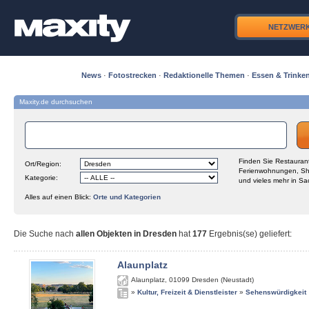
NETZWER
News
·
Fotostrecken
·
Redaktionelle Themen
·
Essen & Trinke
Maxity.de durchsuchen
Finden Sie Restaurant
Ort/Region:
Ferienwohnungen, Sh
Kategorie:
und vieles mehr in Sa
Alles auf einen Blick:
Orte und Kategorien
Die Suche nach
allen Objekten in Dresden
hat
177
Ergebnis(se) geliefert
:
Alaunplatz
Alaunplatz
,
01099
Dresden (Neustadt)
»
Kultur, Freizeit & Dienstleister
»
Sehenswürdigkeit