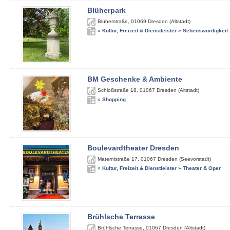
Blüherpark
Blüherstraße
,
01069
Dresden (Altstadt)
»
Kultur, Freizeit & Dienstleister
»
Sehenswürdigkeit
BM Geschenke & Ambiente
Schloßstraße 18
,
01067
Dresden (Altstadt)
»
Shopping
Boulevardtheater Dresden
Maternistraße 17
,
01067
Dresden (Seevorstadt)
»
Kultur, Freizeit & Dienstleister
»
Theater & Oper
Brühlsche Terrasse
Brühlsche Terrasse
,
01067
Dresden (Altstadt)