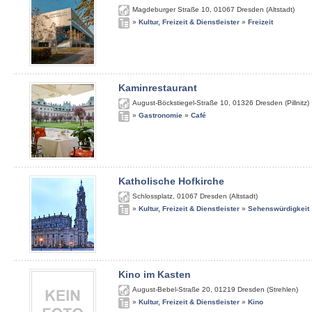
Magdeburger Straße 10
,
01067
Dresden (Altstadt)
»
Kultur, Freizeit & Dienstleister
»
Freizeit
Kaminrestaurant
August-Böckstiegel-Straße 10
,
01326
Dresden (Pillnitz)
»
Gastronomie
»
Café
Katholische Hofkirche
Schlossplatz
,
01067
Dresden (Altstadt)
»
Kultur, Freizeit & Dienstleister
»
Sehenswürdigkeit
Kino im Kasten
August-Bebel-Straße 20
,
01219
Dresden (Strehlen)
»
Kultur, Freizeit & Dienstleister
»
Kino