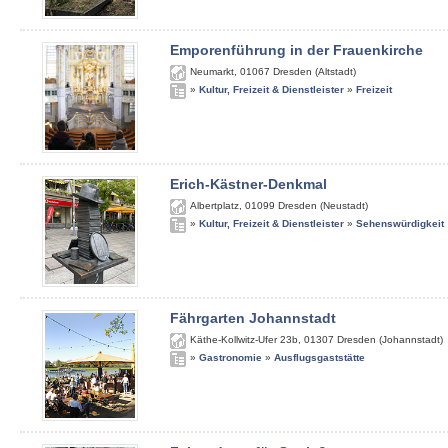
Emporenführung in der Frauenkirche
Neumarkt
,
01067
Dresden (Altstadt)
»
Kultur, Freizeit & Dienstleister
»
Freizeit
Erich-Kästner-Denkmal
Albertplatz
,
01099
Dresden (Neustadt)
»
Kultur, Freizeit & Dienstleister
»
Sehenswürdigkeit
Fährgarten Johannstadt
Käthe-Kollwitz-Ufer 23b
,
01307
Dresden (Johannstadt)
»
Gastronomie
»
Ausflugsgaststätte