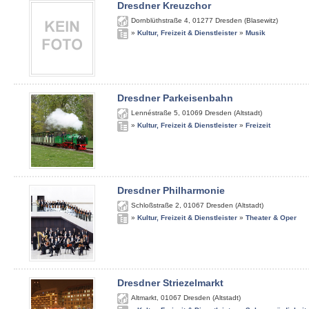
Dresdner Kreuzchor
Dornblüthstraße 4
,
01277
Dresden (Blasewitz)
»
Kultur, Freizeit & Dienstleister
»
Musik
Dresdner Parkeisenbahn
Lennéstraße 5
,
01069
Dresden (Altstadt)
»
Kultur, Freizeit & Dienstleister
»
Freizeit
Dresdner Philharmonie
Schloßstraße 2
,
01067
Dresden (Altstadt)
»
Kultur, Freizeit & Dienstleister
»
Theater & Oper
Dresdner Striezelmarkt
Altmarkt
,
01067
Dresden (Altstadt)