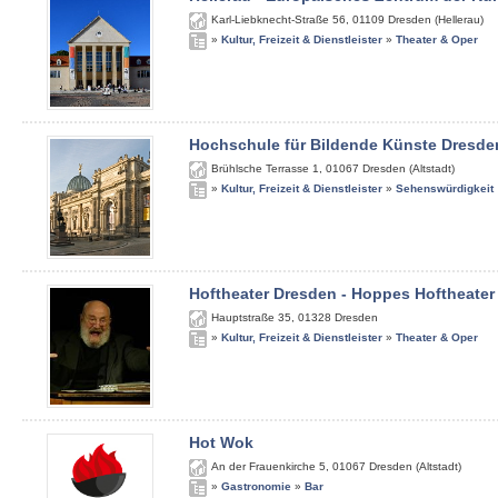
Karl-Liebknecht-Straße 56
,
01109
Dresden (Hellerau)
»
Kultur, Freizeit & Dienstleister
»
Theater & Oper
Hochschule für Bildende Künste Dresde
Brühlsche Terrasse 1
,
01067
Dresden (Altstadt)
»
Kultur, Freizeit & Dienstleister
»
Sehenswürdigkeit
Hoftheater Dresden - Hoppes Hoftheater
Hauptstraße 35
,
01328
Dresden
»
Kultur, Freizeit & Dienstleister
»
Theater & Oper
Hot Wok
An der Frauenkirche 5
,
01067
Dresden (Altstadt)
»
Gastronomie
»
Bar