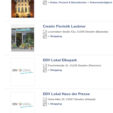
»
Kultur, Freizeit & Dienstleister
»
Sehenswürdigkeit
Creativ Floristik Laubner
Loschwitzer Straße 52a
,
01309
Dresden (Blasewitz)
»
Shopping
DDV Lokal Elbepark
Peschelstraße 31
,
01139
Dresden (Pieschen)
»
Shopping
DDV Lokal Haus der Presse
Ostra-Allee 20
,
01067
Dresden (Altstadt)
»
Shopping