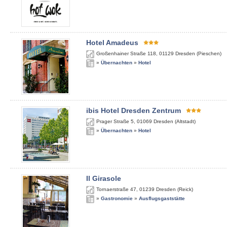
Hotel Amadeus
Großenhainer Straße 118
,
01129
Dresden (Pieschen)
»
Übernachten
»
Hotel
ibis Hotel Dresden Zentrum
Prager Straße 5
,
01069
Dresden (Altstadt)
»
Übernachten
»
Hotel
Il Girasole
Tornaerstraße 47
,
01239
Dresden (Reick)
»
Gastronomie
»
Ausflugsgaststätte