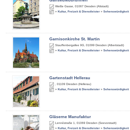
Gänsediebbrunnen
Weiße Gasse
,
01067
Dresden (Altstadt)
»
Kultur, Freizeit & Dienstleister
»
Sehenswürdigkeit
Garnisonkirche St. Martin
Stauffenbergallee 9G
,
01099
Dresden (Albertstadt)
»
Kultur, Freizeit & Dienstleister
»
Sehenswürdigkeit
Gartenstadt Hellerau
,
01109
Dresden (Hellerau)
»
Kultur, Freizeit & Dienstleister
»
Sehenswürdigkeit
Gläserne Manufaktur
Lennéstraße 1
,
01069
Dresden (Seevorstadt)
»
Kultur, Freizeit & Dienstleister
»
Sehenswürdigkeit