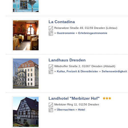
La Contadina
Reisewitzer Straße 49
,
01159
Dresden (Löbtau)
»
Gastronomie
»
Erlebnisgastronomie
Landhaus Dresden
Wilsdruffer Straße 2
,
01067
Dresden (Altstadt)
»
Kultur, Freizeit & Dienstleister
»
Sehenswürdigkeit
Landhotel "Merbitzer Hof"
Merbitzer Ring 11
,
01156
Dresden
»
Übernachten
»
Hotel