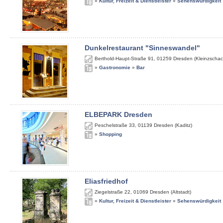
»
Kultur, Freizeit & Dienstleister
»
Sehenswürdigkeit
Dunkelrestaurant "Sinneswandel"
Berthold-Haupt-Straße 91
,
01259
Dresden (Kleinzschac
»
Gastronomie
»
Bar
ELBEPARK Dresden
Peschelstraße 33
,
01139
Dresden (Kaditz)
»
Shopping
Eliasfriedhof
Ziegelstraße 22
,
01069
Dresden (Altstadt)
»
Kultur, Freizeit & Dienstleister
»
Sehenswürdigkeit