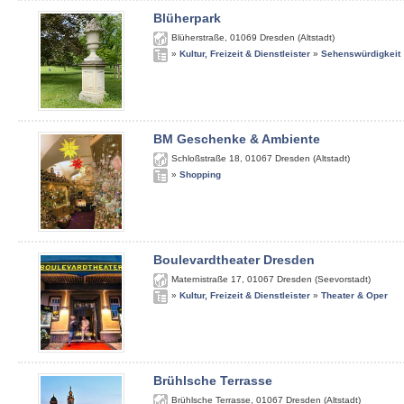
Blüherpark
Blüherstraße
,
01069
Dresden (Altstadt)
»
Kultur, Freizeit & Dienstleister
»
Sehenswürdigkeit
BM Geschenke & Ambiente
Schloßstraße 18
,
01067
Dresden (Altstadt)
»
Shopping
Boulevardtheater Dresden
Maternistraße 17
,
01067
Dresden (Seevorstadt)
»
Kultur, Freizeit & Dienstleister
»
Theater & Oper
Brühlsche Terrasse
Brühlsche Terrasse
,
01067
Dresden (Altstadt)