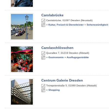
Carolabrücke
Carolabrücke
,
01097
Dresden (Neustadt)
»
Kultur, Freizeit & Dienstleister
»
Sehenswürdigkeit
Carolaschlösschen
Querallee 7
,
01219
Dresden (Altstadt)
»
Gastronomie
»
Ausflugsgaststätte
Centrum Galerie Dresden
Trompeterstraße 5
,
01069
Dresden (Altstadt)
»
Shopping