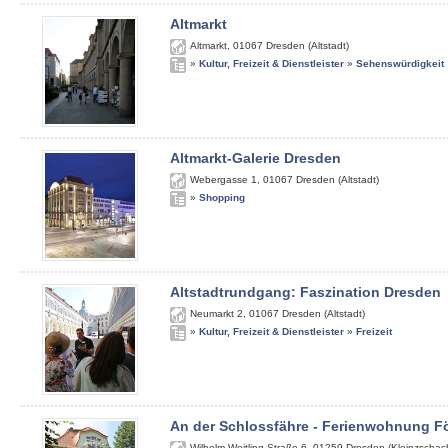
Altmarkt
Altmarkt
,
01067
Dresden (Altstadt)
»
Kultur, Freizeit & Dienstleister
»
Sehenswürdigkeit
Altmarkt-Galerie Dresden
Webergasse 1
,
01067
Dresden (Altstadt)
»
Shopping
Altstadtrundgang: Faszination Dresden
Neumarkt 2
,
01067
Dresden (Altstadt)
»
Kultur, Freizeit & Dienstleister
»
Freizeit
An der Schlossfähre - Ferienwohnung Fö
Wilhelm-Weitling-Straße 6
,
01259
Dresden (Kleinzschach