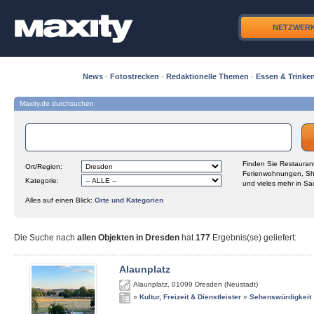
NETZWER
News
·
Fotostrecken
·
Redaktionelle Themen
·
Essen & Trinke
Maxity.de durchsuchen
Finden Sie Restaurant
Ort/Region:
Ferienwohnungen, Sh
Kategorie:
und vieles mehr in Sa
Alles auf einen Blick:
Orte und Kategorien
Die Suche nach
allen Objekten in Dresden
hat
177
Ergebnis(se) geliefert
:
Alaunplatz
Alaunplatz
,
01099
Dresden (Neustadt)
»
Kultur, Freizeit & Dienstleister
»
Sehenswürdigkeit