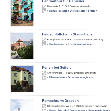
Fahrradtour für Genießer
Neumarkt 2
,
01067
Dresden (Altstadt)
»
Kultur, Freizeit & Dienstleister
»
Freizeit
Feldschlößchen - Stammhaus
Budapester Straße 32
,
01069
Dresden (Altstadt)
»
Gastronomie
»
Erlebnisgastronomie
Ferien bei Seifert
Am Kirchberg 7
,
01157
Dresden (Briesnitz)
»
Übernachten
»
Ferienwohnung/-haus
Fernsehturm Dresden
Oberwachwitzer Weg 37
,
01326
Dresden (Wachwitz)
»
Kultur, Freizeit & Dienstleister
»
Sehenswürdigkeit