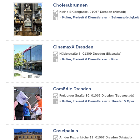
Cholerabrunnen
Kleine Brüdergasse
,
01067
Dresden (Altstadt)
»
Kultur, Freizeit & Dienstleister
»
Sehenswürdigkeit
CinemaxX Dresden
Hüblerstraße 8
,
01309
Dresden (Blasewitz)
»
Kultur, Freizeit & Dienstleister
»
Kino
Comödie Dresden
Freiberger Straße 39
,
01067
Dresden (Seevorstadt)
»
Kultur, Freizeit & Dienstleister
»
Theater & Oper
Coselpalais
An der Frauenkirche 12
,
01067
Dresden (Altstadt)