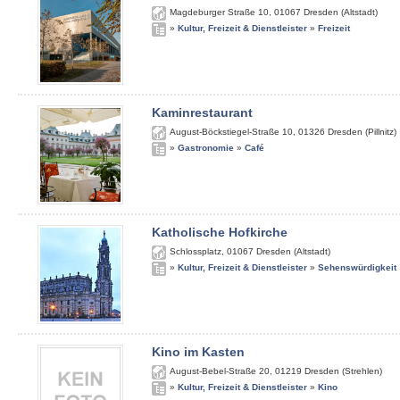
Magdeburger Straße 10
,
01067
Dresden (Altstadt)
»
Kultur, Freizeit & Dienstleister
»
Freizeit
Kaminrestaurant
August-Böckstiegel-Straße 10
,
01326
Dresden (Pillnitz)
»
Gastronomie
»
Café
Katholische Hofkirche
Schlossplatz
,
01067
Dresden (Altstadt)
»
Kultur, Freizeit & Dienstleister
»
Sehenswürdigkeit
Kino im Kasten
August-Bebel-Straße 20
,
01219
Dresden (Strehlen)
»
Kultur, Freizeit & Dienstleister
»
Kino