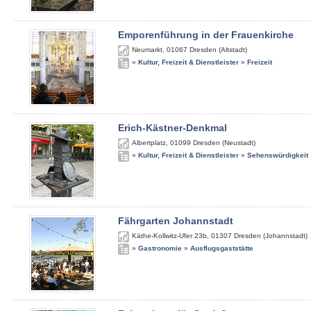
Emporenführung in der Frauenkirche
Neumarkt
,
01067
Dresden (Altstadt)
»
Kultur, Freizeit & Dienstleister
»
Freizeit
Erich-Kästner-Denkmal
Albertplatz
,
01099
Dresden (Neustadt)
»
Kultur, Freizeit & Dienstleister
»
Sehenswürdigkeit
Fährgarten Johannstadt
Käthe-Kollwitz-Ufer 23b
,
01307
Dresden (Johannstadt)
»
Gastronomie
»
Ausflugsgaststätte