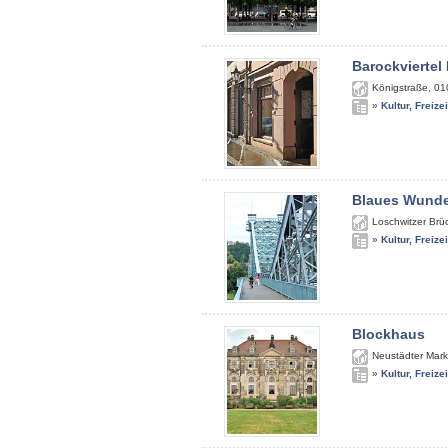
Barockviertel
Königstraße
,
01
»
Kultur, Freize
Blaues Wunde
Loschwitzer Brü
»
Kultur, Freize
Blockhaus
Neustädter Mark
»
Kultur, Freize