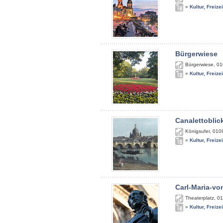
»
Kultur, Freize
Bürgerwiese
Bürgerwiese
,
01
»
Kultur, Freize
Canalettoblic
Königsufer
,
010
»
Kultur, Freize
Carl-Maria-v
Theaterplatz
,
01
»
Kultur, Freize