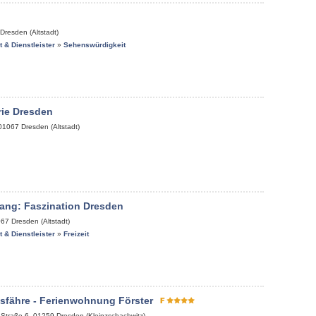
Dresden (Altstadt)
it & Dienstleister
»
Sehenswürdigkeit
rie Dresden
01067
Dresden (Altstadt)
ang: Faszination Dresden
067
Dresden (Altstadt)
it & Dienstleister
»
Freizeit
sfähre - Ferienwohnung Förster
-Straße 6
,
01259
Dresden (Kleinzschachwitz)