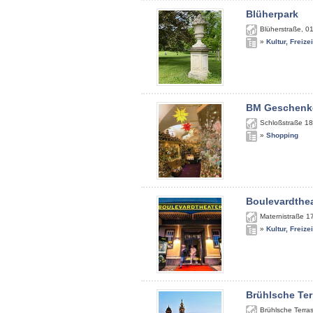
Blüherpark
Blüherstraße
,
0
»
Kultur, Freize
BM Geschenk
Schloßstraße 18
»
Shopping
Boulevardthe
Maternistraße 1
»
Kultur, Freize
Brühlsche Ter
Brühlsche Terra