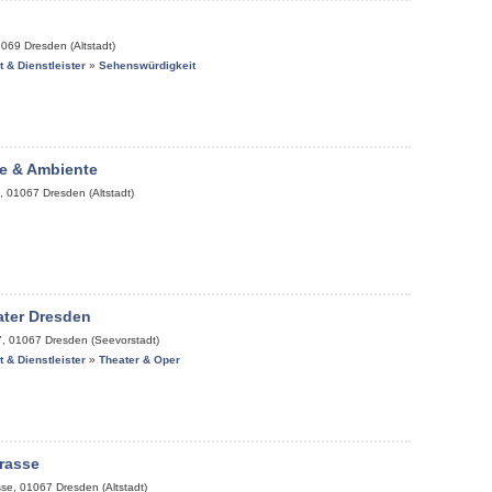
1069
Dresden (Altstadt)
it & Dienstleister
»
Sehenswürdigkeit
e & Ambiente
,
01067
Dresden (Altstadt)
ater Dresden
7
,
01067
Dresden (Seevorstadt)
it & Dienstleister
»
Theater & Oper
rasse
sse
,
01067
Dresden (Altstadt)