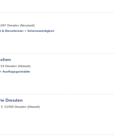
1097
Dresden (Neustadt)
it & Dienstleister
»
Sehenswürdigkeit
schen
219
Dresden (Altstadt)
»
Ausflugsgaststätte
rie Dresden
 5
,
01069
Dresden (Altstadt)