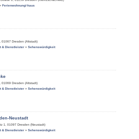
»
Ferienwohnung/-haus
,
01067
Dresden (Altstadt)
it & Dienstleister
»
Sehenswürdigkeit
cke
,
01069
Dresden (Altstadt)
it & Dienstleister
»
Sehenswürdigkeit
den-Neustadt
tz 1
,
01097
Dresden (Neustadt)
it & Dienstleister
»
Sehenswürdigkeit