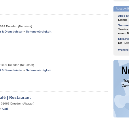
Ausgewäh
Alles M
Klänge,
Sommer
099
Dresden (Neustadt)
Termine
it & Dienstleister
»
Sehenswürdigkeit
einem Bl
Kreativ
Die "Dre
Weiter
01099
Dresden (Neustadt)
it & Dienstleister
»
Sehenswürdigkeit
afé | Restaurant
,
01067
Dresden (Altstadt)
»
Café