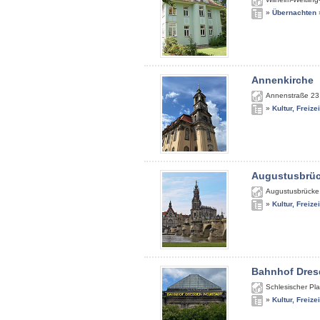
»
Übernachten
Annenkirche
Annenstraße 23
»
Kultur, Freize
Augustusbrü
Augustusbrücke
»
Kultur, Freize
Bahnhof Dres
Schlesischer Pla
»
Kultur, Freize