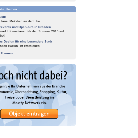
lte Themen
usik
 Töne, Melodien an der Elbe
events und Open-Airs in Dresden
 und Informationen für den Sommer 2016 auf
ick!
es Design für eine besondere Stadt
sden eDition" ist erschienen
e Themen