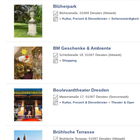
Blüherpark
Blüherstraße
,
01069
Dresden (Altstadt)
»
Kultur, Freizeit & Dienstleister
»
Sehenswürdigkeit
BM Geschenke & Ambiente
Schloßstraße 18
,
01067
Dresden (Altstadt)
»
Shopping
Boulevardtheater Dresden
Maternistraße 17
,
01067
Dresden (Seevorstadt)
»
Kultur, Freizeit & Dienstleister
»
Theater & Oper
Brühlsche Terrasse
Brühlsche Terrasse
,
01067
Dresden (Altstadt)