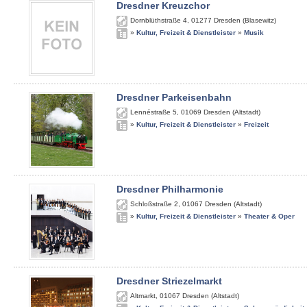
Dresdner Kreuzchor
Dornblüthstraße 4
,
01277
Dresden (Blasewitz)
»
Kultur, Freizeit & Dienstleister
»
Musik
Dresdner Parkeisenbahn
Lennéstraße 5
,
01069
Dresden (Altstadt)
»
Kultur, Freizeit & Dienstleister
»
Freizeit
Dresdner Philharmonie
Schloßstraße 2
,
01067
Dresden (Altstadt)
»
Kultur, Freizeit & Dienstleister
»
Theater & Oper
Dresdner Striezelmarkt
Altmarkt
,
01067
Dresden (Altstadt)