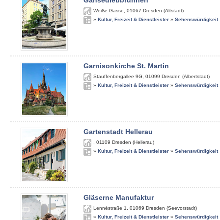
Gänsediebbrunnen
Weiße Gasse
,
01067
Dresden (Altstadt)
»
Kultur, Freizeit & Dienstleister
»
Sehenswürdigkeit
Garnisonkirche St. Martin
Stauffenbergallee 9G
,
01099
Dresden (Albertstadt)
»
Kultur, Freizeit & Dienstleister
»
Sehenswürdigkeit
Gartenstadt Hellerau
,
01109
Dresden (Hellerau)
»
Kultur, Freizeit & Dienstleister
»
Sehenswürdigkeit
Gläserne Manufaktur
Lennéstraße 1
,
01069
Dresden (Seevorstadt)
»
Kultur, Freizeit & Dienstleister
»
Sehenswürdigkeit