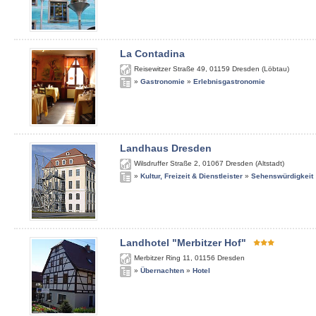
La Contadina
Reisewitzer Straße 49
,
01159
Dresden (Löbtau)
»
Gastronomie
»
Erlebnisgastronomie
Landhaus Dresden
Wilsdruffer Straße 2
,
01067
Dresden (Altstadt)
»
Kultur, Freizeit & Dienstleister
»
Sehenswürdigkeit
Landhotel "Merbitzer Hof"
Merbitzer Ring 11
,
01156
Dresden
»
Übernachten
»
Hotel