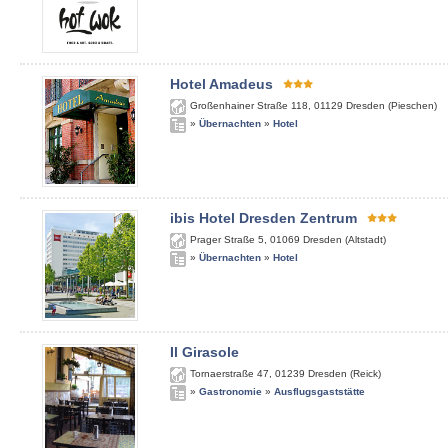
Hotel Amadeus
Großenhainer Straße 118
,
01129
Dresden (Pieschen)
»
Übernachten
»
Hotel
ibis Hotel Dresden Zentrum
Prager Straße 5
,
01069
Dresden (Altstadt)
»
Übernachten
»
Hotel
Il Girasole
Tornaerstraße 47
,
01239
Dresden (Reick)
»
Gastronomie
»
Ausflugsgaststätte