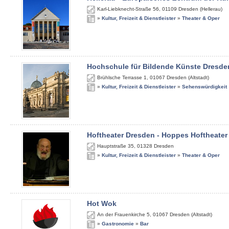
Karl-Liebknecht-Straße 56
,
01109
Dresden (Hellerau)
»
Kultur, Freizeit & Dienstleister
»
Theater & Oper
Hochschule für Bildende Künste Dresde
Brühlsche Terrasse 1
,
01067
Dresden (Altstadt)
»
Kultur, Freizeit & Dienstleister
»
Sehenswürdigkeit
Hoftheater Dresden - Hoppes Hoftheater
Hauptstraße 35
,
01328
Dresden
»
Kultur, Freizeit & Dienstleister
»
Theater & Oper
Hot Wok
An der Frauenkirche 5
,
01067
Dresden (Altstadt)
»
Gastronomie
»
Bar