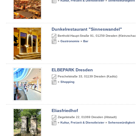
»
Kultur, Freizeit & Dienstleister
»
Sehenswürdigkeit
Dunkelrestaurant "Sinneswandel"
Berthold-Haupt-Straße 91
,
01259
Dresden (Kleinzschac
»
Gastronomie
»
Bar
ELBEPARK Dresden
Peschelstraße 33
,
01139
Dresden (Kaditz)
»
Shopping
Eliasfriedhof
Ziegelstraße 22
,
01069
Dresden (Altstadt)
»
Kultur, Freizeit & Dienstleister
»
Sehenswürdigkeit