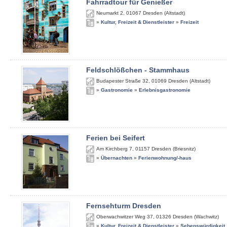
Fahrradtour für Genießer
Neumarkt 2
,
01067
Dresden (Altstadt)
»
Kultur, Freizeit & Dienstleister
»
Freizeit
Feldschlößchen - Stammhaus
Budapester Straße 32
,
01069
Dresden (Altstadt)
»
Gastronomie
»
Erlebnisgastronomie
Ferien bei Seifert
Am Kirchberg 7
,
01157
Dresden (Briesnitz)
»
Übernachten
»
Ferienwohnung/-haus
Fernsehturm Dresden
Oberwachwitzer Weg 37
,
01326
Dresden (Wachwitz)
»
Kultur, Freizeit & Dienstleister
»
Sehenswürdigkeit