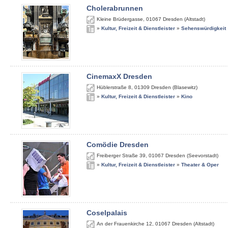
Cholerabrunnen
Kleine Brüdergasse
,
01067
Dresden (Altstadt)
»
Kultur, Freizeit & Dienstleister
»
Sehenswürdigkeit
CinemaxX Dresden
Hüblerstraße 8
,
01309
Dresden (Blasewitz)
»
Kultur, Freizeit & Dienstleister
»
Kino
Comödie Dresden
Freiberger Straße 39
,
01067
Dresden (Seevorstadt)
»
Kultur, Freizeit & Dienstleister
»
Theater & Oper
Coselpalais
An der Frauenkirche 12
,
01067
Dresden (Altstadt)