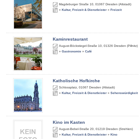
Magdeburger Straße 10
,
01067
Dresden (Altstadt)
»
Kultur, Freizeit & Dienstleister
»
Freizeit
Kaminrestaurant
August-Böckstiegel-Straße 10
,
01326
Dresden (Pillnitz)
»
Gastronomie
»
Café
Katholische Hofkirche
Schlossplatz
,
01067
Dresden (Altstadt)
»
Kultur, Freizeit & Dienstleister
»
Sehenswürdigkeit
Kino im Kasten
August-Bebel-Straße 20
,
01219
Dresden (Strehlen)
»
Kultur, Freizeit & Dienstleister
»
Kino