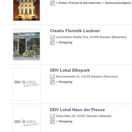
»
Kultur, Freizeit & Dienstleister
»
Sehenswürdigkeit
Creativ Floristik Laubner
Loschwitzer Straße 52a
,
01309
Dresden (Blasewitz)
»
Shopping
DDV Lokal Elbepark
Peschelstraße 31
,
01139
Dresden (Pieschen)
»
Shopping
DDV Lokal Haus der Presse
Ostra-Allee 20
,
01067
Dresden (Altstadt)
»
Shopping