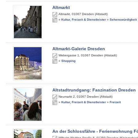
Altmarkt
Altmarkt
,
01067
Dresden (Altstadt)
»
Kultur, Freizeit & Dienstleister
»
Sehenswürdigkeit
Altmarkt-Galerie Dresden
Webergasse 1
,
01067
Dresden (Altstadt)
»
Shopping
Altstadtrundgang: Faszination Dresden
Neumarkt 2
,
01067
Dresden (Altstadt)
»
Kultur, Freizeit & Dienstleister
»
Freizeit
An der Schlossfähre - Ferienwohnung Fö
Wilhelm-Weitling-Straße 6
,
01259
Dresden (Kleinzschach