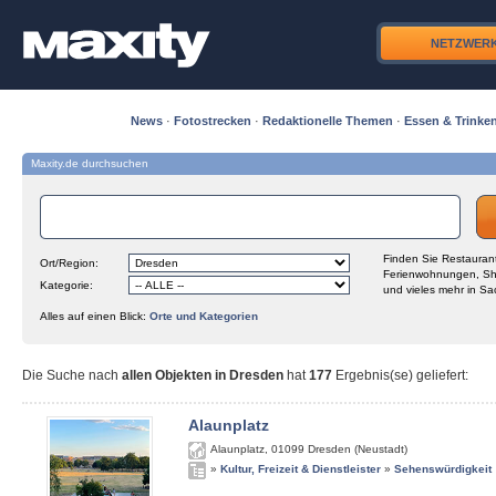
NETZWER
News
·
Fotostrecken
·
Redaktionelle Themen
·
Essen & Trinke
Maxity.de durchsuchen
Finden Sie Restaurant
Ort/Region:
Ferienwohnungen, Sh
Kategorie:
und vieles mehr in Sa
Alles auf einen Blick:
Orte und Kategorien
Die Suche nach
allen Objekten in Dresden
hat
177
Ergebnis(se) geliefert
:
Alaunplatz
Alaunplatz
,
01099
Dresden (Neustadt)
»
Kultur, Freizeit & Dienstleister
»
Sehenswürdigkeit