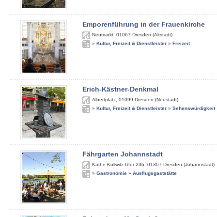
Emporenführung in der Frauenkirche
Neumarkt
,
01067
Dresden (Altstadt)
»
Kultur, Freizeit & Dienstleister
»
Freizeit
Erich-Kästner-Denkmal
Albertplatz
,
01099
Dresden (Neustadt)
»
Kultur, Freizeit & Dienstleister
»
Sehenswürdigkeit
Fährgarten Johannstadt
Käthe-Kollwitz-Ufer 23b
,
01307
Dresden (Johannstadt)
»
Gastronomie
»
Ausflugsgaststätte