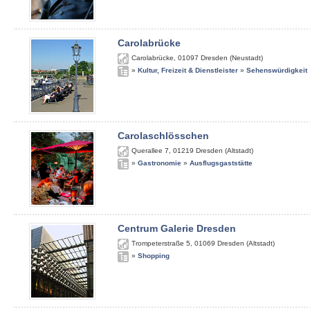
Carolabrücke
Carolabrücke
,
01097
Dresden (Neustadt)
»
Kultur, Freizeit & Dienstleister
»
Sehenswürdigkeit
Carolaschlösschen
Querallee 7
,
01219
Dresden (Altstadt)
»
Gastronomie
»
Ausflugsgaststätte
Centrum Galerie Dresden
Trompeterstraße 5
,
01069
Dresden (Altstadt)
»
Shopping