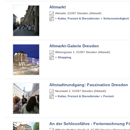
Altmarkt
Altmarkt
,
01067
Dresden (Altstadt)
»
Kultur, Freizeit & Dienstleister
»
Sehenswürdigkeit
Altmarkt-Galerie Dresden
Webergasse 1
,
01067
Dresden (Altstadt)
»
Shopping
Altstadtrundgang: Faszination Dresden
Neumarkt 2
,
01067
Dresden (Altstadt)
»
Kultur, Freizeit & Dienstleister
»
Freizeit
An der Schlossfähre - Ferienwohnung Fö
Wilhelm-Weitling-Straße 6
,
01259
Dresden (Kleinzschach