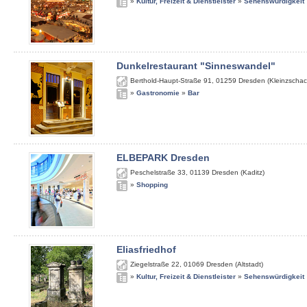
»
Kultur, Freizeit & Dienstleister
»
Sehenswürdigkeit
Dunkelrestaurant "Sinneswandel"
Berthold-Haupt-Straße 91
,
01259
Dresden (Kleinzschac
»
Gastronomie
»
Bar
ELBEPARK Dresden
Peschelstraße 33
,
01139
Dresden (Kaditz)
»
Shopping
Eliasfriedhof
Ziegelstraße 22
,
01069
Dresden (Altstadt)
»
Kultur, Freizeit & Dienstleister
»
Sehenswürdigkeit