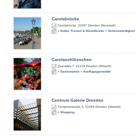
Carolabrücke
Carolabrücke
,
01097
Dresden (Neustadt)
»
Kultur, Freizeit & Dienstleister
»
Sehenswürdigkeit
Carolaschlösschen
Querallee 7
,
01219
Dresden (Altstadt)
»
Gastronomie
»
Ausflugsgaststätte
Centrum Galerie Dresden
Trompeterstraße 5
,
01069
Dresden (Altstadt)
»
Shopping