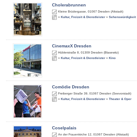
Cholerabrunnen
Kleine Brüdergasse
,
01067
Dresden (Altstadt)
»
Kultur, Freizeit & Dienstleister
»
Sehenswürdigkeit
CinemaxX Dresden
Hüblerstraße 8
,
01309
Dresden (Blasewitz)
»
Kultur, Freizeit & Dienstleister
»
Kino
Comödie Dresden
Freiberger Straße 39
,
01067
Dresden (Seevorstadt)
»
Kultur, Freizeit & Dienstleister
»
Theater & Oper
Coselpalais
An der Frauenkirche 12
,
01067
Dresden (Altstadt)