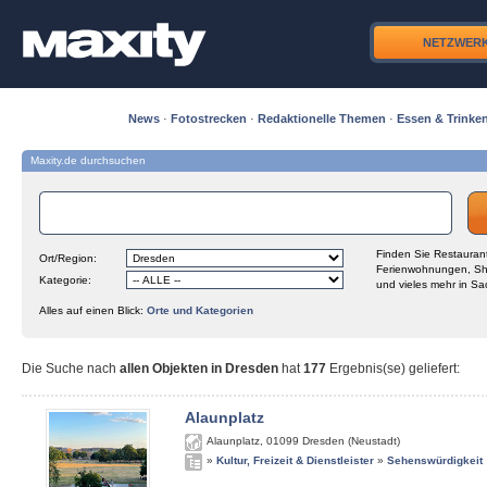
NETZWER
News
·
Fotostrecken
·
Redaktionelle Themen
·
Essen & Trinke
Maxity.de durchsuchen
Finden Sie Restaurant
Ort/Region:
Ferienwohnungen, Sh
Kategorie:
und vieles mehr in Sa
Alles auf einen Blick:
Orte und Kategorien
Die Suche nach
allen Objekten in Dresden
hat
177
Ergebnis(se) geliefert
:
Alaunplatz
Alaunplatz
,
01099
Dresden (Neustadt)
»
Kultur, Freizeit & Dienstleister
»
Sehenswürdigkeit