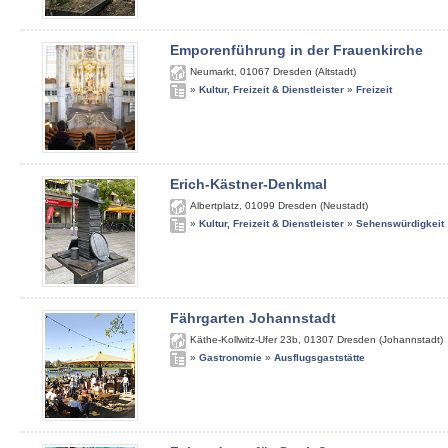
Emporenführung in der Frauenkirche
Neumarkt
,
01067
Dresden (Altstadt)
»
Kultur, Freizeit & Dienstleister
»
Freizeit
Erich-Kästner-Denkmal
Albertplatz
,
01099
Dresden (Neustadt)
»
Kultur, Freizeit & Dienstleister
»
Sehenswürdigkeit
Fährgarten Johannstadt
Käthe-Kollwitz-Ufer 23b
,
01307
Dresden (Johannstadt)
»
Gastronomie
»
Ausflugsgaststätte