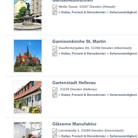
Gänsediebbrunnen
Weiße Gasse
,
01067
Dresden (Altstadt)
»
Kultur, Freizeit & Dienstleister
»
Sehenswürdigkeit
Garnisonkirche St. Martin
Stauffenbergallee 9G
,
01099
Dresden (Albertstadt)
»
Kultur, Freizeit & Dienstleister
»
Sehenswürdigkeit
Gartenstadt Hellerau
,
01109
Dresden (Hellerau)
»
Kultur, Freizeit & Dienstleister
»
Sehenswürdigkeit
Gläserne Manufaktur
Lennéstraße 1
,
01069
Dresden (Seevorstadt)
»
Kultur, Freizeit & Dienstleister
»
Sehenswürdigkeit