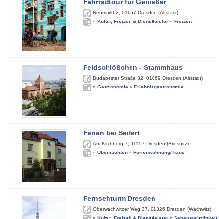
Fahrradtour für Genießer
Neumarkt 2
,
01067
Dresden (Altstadt)
»
Kultur, Freizeit & Dienstleister
»
Freizeit
Feldschlößchen - Stammhaus
Budapester Straße 32
,
01069
Dresden (Altstadt)
»
Gastronomie
»
Erlebnisgastronomie
Ferien bei Seifert
Am Kirchberg 7
,
01157
Dresden (Briesnitz)
»
Übernachten
»
Ferienwohnung/-haus
Fernsehturm Dresden
Oberwachwitzer Weg 37
,
01326
Dresden (Wachwitz)
»
Kultur, Freizeit & Dienstleister
»
Sehenswürdigkeit