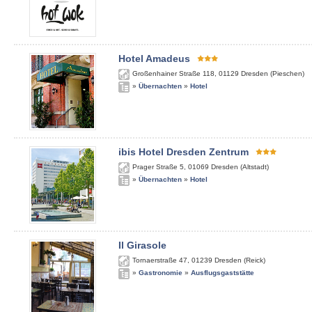
Hotel Amadeus
Großenhainer Straße 118
,
01129
Dresden (Pieschen)
»
Übernachten
»
Hotel
ibis Hotel Dresden Zentrum
Prager Straße 5
,
01069
Dresden (Altstadt)
»
Übernachten
»
Hotel
Il Girasole
Tornaerstraße 47
,
01239
Dresden (Reick)
»
Gastronomie
»
Ausflugsgaststätte