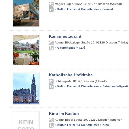
Magdeburger Straße 10
,
01067
Dresden (Altstadt)
»
Kultur, Freizeit & Dienstleister
»
Freizeit
Kaminrestaurant
August-Böckstiegel-Straße 10
,
01326
Dresden (Pillnitz)
»
Gastronomie
»
Café
Katholische Hofkirche
Schlossplatz
,
01067
Dresden (Altstadt)
»
Kultur, Freizeit & Dienstleister
»
Sehenswürdigkeit
Kino im Kasten
August-Bebel-Straße 20
,
01219
Dresden (Strehlen)
»
Kultur, Freizeit & Dienstleister
»
Kino