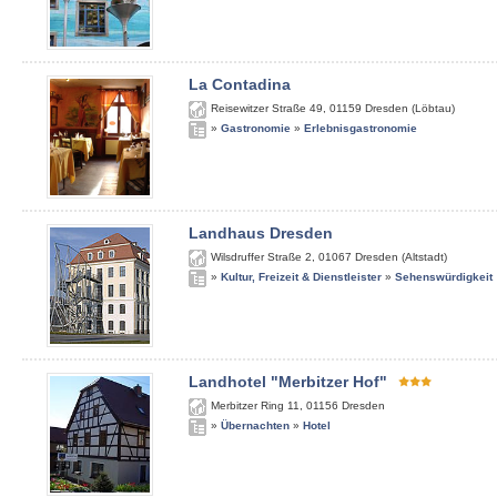
La Contadina
Reisewitzer Straße 49
,
01159
Dresden (Löbtau)
»
Gastronomie
»
Erlebnisgastronomie
Landhaus Dresden
Wilsdruffer Straße 2
,
01067
Dresden (Altstadt)
»
Kultur, Freizeit & Dienstleister
»
Sehenswürdigkeit
Landhotel "Merbitzer Hof"
Merbitzer Ring 11
,
01156
Dresden
»
Übernachten
»
Hotel