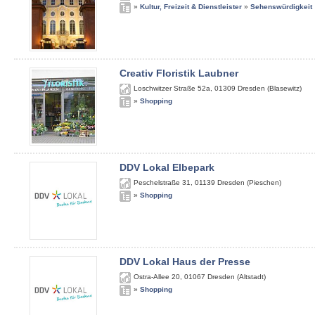
»
Kultur, Freizeit & Dienstleister
»
Sehenswürdigkeit
Creativ Floristik Laubner
Loschwitzer Straße 52a
,
01309
Dresden (Blasewitz)
»
Shopping
DDV Lokal Elbepark
Peschelstraße 31
,
01139
Dresden (Pieschen)
»
Shopping
DDV Lokal Haus der Presse
Ostra-Allee 20
,
01067
Dresden (Altstadt)
»
Shopping