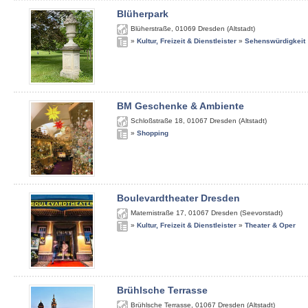
Blüherpark
Blüherstraße
,
01069
Dresden (Altstadt)
»
Kultur, Freizeit & Dienstleister
»
Sehenswürdigkeit
BM Geschenke & Ambiente
Schloßstraße 18
,
01067
Dresden (Altstadt)
»
Shopping
Boulevardtheater Dresden
Maternistraße 17
,
01067
Dresden (Seevorstadt)
»
Kultur, Freizeit & Dienstleister
»
Theater & Oper
Brühlsche Terrasse
Brühlsche Terrasse
,
01067
Dresden (Altstadt)