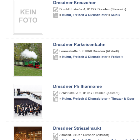
Dresdner Kreuzchor
Dornblüthstraße 4
,
01277
Dresden (Blasewitz)
»
Kultur, Freizeit & Dienstleister
»
Musik
Dresdner Parkeisenbahn
Lennéstraße 5
,
01069
Dresden (Altstadt)
»
Kultur, Freizeit & Dienstleister
»
Freizeit
Dresdner Philharmonie
Schloßstraße 2
,
01067
Dresden (Altstadt)
»
Kultur, Freizeit & Dienstleister
»
Theater & Oper
Dresdner Striezelmarkt
Altmarkt
,
01067
Dresden (Altstadt)