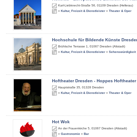
Karl-Liebknecht-Straße 56
,
01109
Dresden (Hellerau)
»
Kultur, Freizeit & Dienstleister
»
Theater & Oper
Hochschule für Bildende Künste Dresde
Brühlsche Terrasse 1
,
01067
Dresden (Altstadt)
»
Kultur, Freizeit & Dienstleister
»
Sehenswürdigkeit
Hoftheater Dresden - Hoppes Hoftheater
Hauptstraße 35
,
01328
Dresden
»
Kultur, Freizeit & Dienstleister
»
Theater & Oper
Hot Wok
An der Frauenkirche 5
,
01067
Dresden (Altstadt)
»
Gastronomie
»
Bar