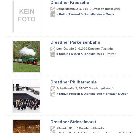
Dresdner Kreuzchor
Dornblüthstraße 4
,
01277
Dresden (Blasewitz)
»
Kultur, Freizeit & Dienstleister
»
Musik
Dresdner Parkeisenbahn
Lennéstraße 5
,
01069
Dresden (Altstadt)
»
Kultur, Freizeit & Dienstleister
»
Freizeit
Dresdner Philharmonie
Schloßstraße 2
,
01067
Dresden (Altstadt)
»
Kultur, Freizeit & Dienstleister
»
Theater & Oper
Dresdner Striezelmarkt
Altmarkt
,
01067
Dresden (Altstadt)