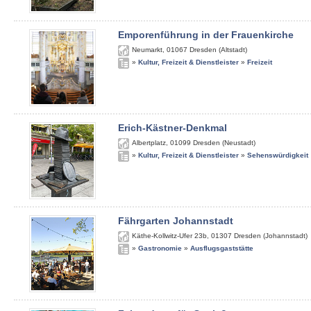
Emporenführung in der Frauenkirche
Neumarkt
,
01067
Dresden (Altstadt)
»
Kultur, Freizeit & Dienstleister
»
Freizeit
Erich-Kästner-Denkmal
Albertplatz
,
01099
Dresden (Neustadt)
»
Kultur, Freizeit & Dienstleister
»
Sehenswürdigkeit
Fährgarten Johannstadt
Käthe-Kollwitz-Ufer 23b
,
01307
Dresden (Johannstadt)
»
Gastronomie
»
Ausflugsgaststätte