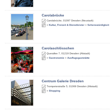
Carolabrücke
Carolabrücke
,
01097
Dresden (Neustadt)
»
Kultur, Freizeit & Dienstleister
»
Sehenswürdigkeit
Carolaschlösschen
Querallee 7
,
01219
Dresden (Altstadt)
»
Gastronomie
»
Ausflugsgaststätte
Centrum Galerie Dresden
Trompeterstraße 5
,
01069
Dresden (Altstadt)
»
Shopping