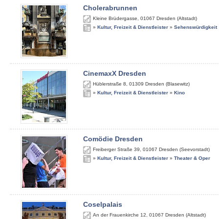
Cholerabrunnen
Kleine Brüdergasse
,
01067
Dresden (Altstadt)
»
Kultur, Freizeit & Dienstleister
»
Sehenswürdigkeit
CinemaxX Dresden
Hüblerstraße 8
,
01309
Dresden (Blasewitz)
»
Kultur, Freizeit & Dienstleister
»
Kino
Comödie Dresden
Freiberger Straße 39
,
01067
Dresden (Seevorstadt)
»
Kultur, Freizeit & Dienstleister
»
Theater & Oper
Coselpalais
An der Frauenkirche 12
,
01067
Dresden (Altstadt)