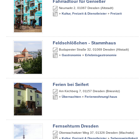
Fahrradtour für Genießer
Neumarkt 2
,
01067
Dresden (Altstadt)
»
Kultur, Freizeit & Dienstleister
»
Freizeit
Feldschlößchen - Stammhaus
Budapester Straße 32
,
01069
Dresden (Altstadt)
»
Gastronomie
»
Erlebnisgastronomie
Ferien bei Seifert
Am Kirchberg 7
,
01157
Dresden (Briesnitz)
»
Übernachten
»
Ferienwohnung/-haus
Fernsehturm Dresden
Oberwachwitzer Weg 37
,
01326
Dresden (Wachwitz)
»
Kultur, Freizeit & Dienstleister
»
Sehenswürdigkeit