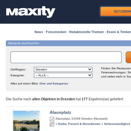
NETZWER
News
·
Fotostrecken
·
Redaktionelle Themen
·
Essen & Trinke
Maxity.de durchsuchen
Finden Sie Restaurant
Ort/Region:
Ferienwohnungen, Sh
Kategorie:
und vieles mehr in Sa
Alles auf einen Blick:
Orte und Kategorien
Die Suche nach
allen Objekten in Dresden
hat
177
Ergebnis(se) geliefert
:
Alaunplatz
Alaunplatz
,
01099
Dresden (Neustadt)
»
Kultur, Freizeit & Dienstleister
»
Sehenswürdigkeit