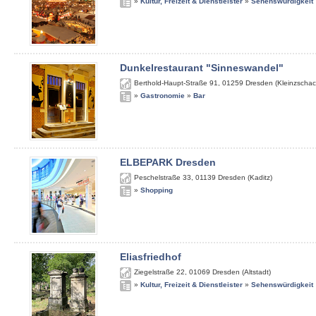
»
Kultur, Freizeit & Dienstleister
»
Sehenswürdigkeit
Dunkelrestaurant "Sinneswandel"
Berthold-Haupt-Straße 91
,
01259
Dresden (Kleinzschac
»
Gastronomie
»
Bar
ELBEPARK Dresden
Peschelstraße 33
,
01139
Dresden (Kaditz)
»
Shopping
Eliasfriedhof
Ziegelstraße 22
,
01069
Dresden (Altstadt)
»
Kultur, Freizeit & Dienstleister
»
Sehenswürdigkeit