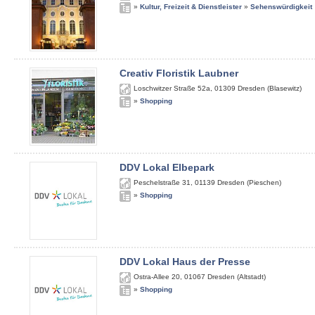
»
Kultur, Freizeit & Dienstleister
»
Sehenswürdigkeit
Creativ Floristik Laubner
Loschwitzer Straße 52a
,
01309
Dresden (Blasewitz)
»
Shopping
DDV Lokal Elbepark
Peschelstraße 31
,
01139
Dresden (Pieschen)
»
Shopping
DDV Lokal Haus der Presse
Ostra-Allee 20
,
01067
Dresden (Altstadt)
»
Shopping