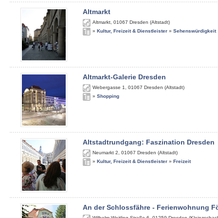
Altmarkt
Altmarkt
,
01067
Dresden (Altstadt)
»
Kultur, Freizeit & Dienstleister
»
Sehenswürdigkeit
Altmarkt-Galerie Dresden
Webergasse 1
,
01067
Dresden (Altstadt)
»
Shopping
Altstadtrundgang: Faszination Dresden
Neumarkt 2
,
01067
Dresden (Altstadt)
»
Kultur, Freizeit & Dienstleister
»
Freizeit
An der Schlossfähre - Ferienwohnung Fö
Wilhelm-Weitling-Straße 6
,
01259
Dresden (Kleinzschach