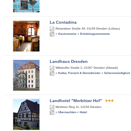
La Contadina
Reisewitzer Straße 49
,
01159
Dresden (Löbtau)
»
Gastronomie
»
Erlebnisgastronomie
Landhaus Dresden
Wilsdruffer Straße 2
,
01067
Dresden (Altstadt)
»
Kultur, Freizeit & Dienstleister
»
Sehenswürdigkeit
Landhotel "Merbitzer Hof"
Merbitzer Ring 11
,
01156
Dresden
»
Übernachten
»
Hotel