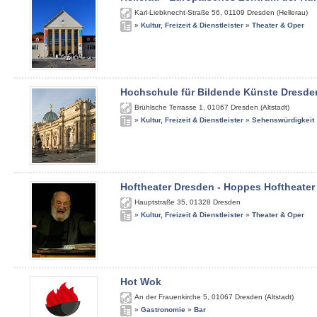
Karl-Liebknecht-Straße 56
,
01109
Dresden (Hellerau)
»
Kultur, Freizeit & Dienstleister
»
Theater & Oper
Hochschule für Bildende Künste Dresde
Brühlsche Terrasse 1
,
01067
Dresden (Altstadt)
»
Kultur, Freizeit & Dienstleister
»
Sehenswürdigkeit
Hoftheater Dresden - Hoppes Hoftheater
Hauptstraße 35
,
01328
Dresden
»
Kultur, Freizeit & Dienstleister
»
Theater & Oper
Hot Wok
An der Frauenkirche 5
,
01067
Dresden (Altstadt)
»
Gastronomie
»
Bar