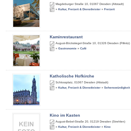
Magdeburger Straße 10
,
01067
Dresden (Altstadt)
»
Kultur, Freizeit & Dienstleister
»
Freizeit
Kaminrestaurant
August-Böckstiegel-Straße 10
,
01326
Dresden (Pillnitz)
»
Gastronomie
»
Café
Katholische Hofkirche
Schlossplatz
,
01067
Dresden (Altstadt)
»
Kultur, Freizeit & Dienstleister
»
Sehenswürdigkeit
Kino im Kasten
August-Bebel-Straße 20
,
01219
Dresden (Strehlen)
»
Kultur, Freizeit & Dienstleister
»
Kino