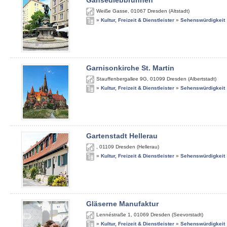
Gänsediebbrunnen
Weiße Gasse
,
01067
Dresden (Altstadt)
»
Kultur, Freizeit & Dienstleister
»
Sehenswürdigkeit
Garnisonkirche St. Martin
Stauffenbergallee 9G
,
01099
Dresden (Albertstadt)
»
Kultur, Freizeit & Dienstleister
»
Sehenswürdigkeit
Gartenstadt Hellerau
,
01109
Dresden (Hellerau)
»
Kultur, Freizeit & Dienstleister
»
Sehenswürdigkeit
Gläserne Manufaktur
Lennéstraße 1
,
01069
Dresden (Seevorstadt)
»
Kultur, Freizeit & Dienstleister
»
Sehenswürdigkeit