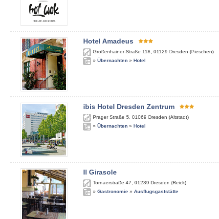
Hotel Amadeus
Großenhainer Straße 118
,
01129
Dresden (Pieschen)
»
Übernachten
»
Hotel
ibis Hotel Dresden Zentrum
Prager Straße 5
,
01069
Dresden (Altstadt)
»
Übernachten
»
Hotel
Il Girasole
Tornaerstraße 47
,
01239
Dresden (Reick)
»
Gastronomie
»
Ausflugsgaststätte