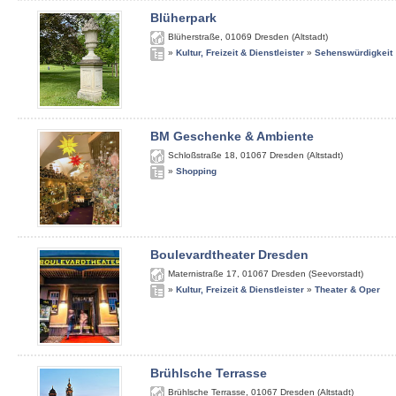
Blüherpark
Blüherstraße
,
01069
Dresden (Altstadt)
»
Kultur, Freizeit & Dienstleister
»
Sehenswürdigkeit
BM Geschenke & Ambiente
Schloßstraße 18
,
01067
Dresden (Altstadt)
»
Shopping
Boulevardtheater Dresden
Maternistraße 17
,
01067
Dresden (Seevorstadt)
»
Kultur, Freizeit & Dienstleister
»
Theater & Oper
Brühlsche Terrasse
Brühlsche Terrasse
,
01067
Dresden (Altstadt)