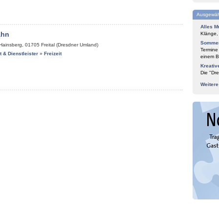
Ausgewäh
Alles M
ahn
Klänge,
Sommer
-Hainsberg
,
01705
Freital (Dresdner Umland)
Termine
it & Dienstleister
»
Freizeit
einem Bl
Kreativ
Die "Dre
Weiter