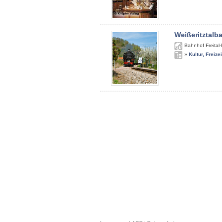
Weißeritztalb
Bahnhof Freital
»
Kultur, Freize