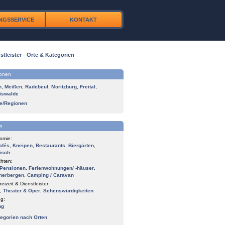
NGSSERVICE
KONTAKT
stleister
·
Orte & Kategorien
ionen
n
,
Meißen
,
Radebeul
,
Moritzburg
,
Freital
,
iswalde
te/Regionen
n
omie:
afés
,
Kneipen
,
Restaurants
,
Biergärten
,
isch
hten:
Pensionen
,
Ferienwohnungen/ -häuser
,
herbergen
,
Camping / Caravan
reizeit & Dienstleister:
,
Theater & Oper
,
Sehenswürdigkeiten
g:
ng
tegorien nach Orten