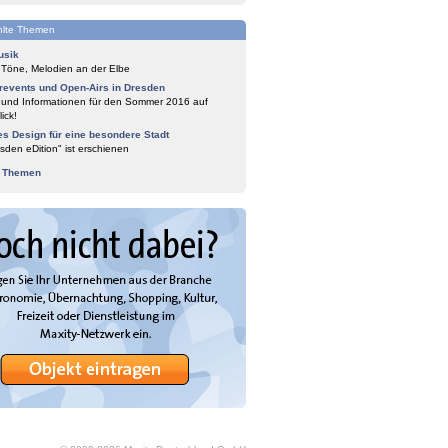
lte Themen
usik
 Töne, Melodien an der Elbe
events und Open-Airs in Dresden
 und Informationen für den Sommer 2016 auf
ick!
es Design für eine besondere Stadt
sden eDition" ist erschienen
e Themen