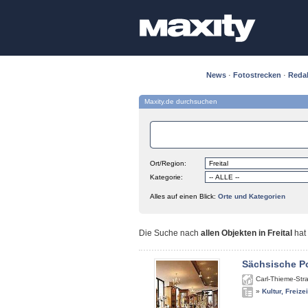
News
·
Fotostrecken
·
Reda
Maxity.de durchsuchen
Ort/Region:
Kategorie:
Alles auf einen Blick:
Orte und Kategorien
Die Suche nach
allen Objekten in Freital
hat
Sächsische P
Carl-Thieme-Str
»
Kultur, Freize