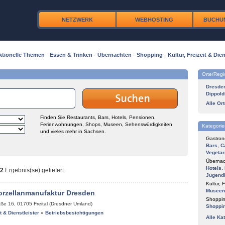
NETZWERK
WEBHOSTING
BUCHU
ktionelle Themen
·
Essen & Trinken
·
Übernachten
·
Shopping
·
Kultur, Freizeit & Dien
Orte/Reg
Dresde
Dippold
Alle Or
Finden Sie Restaurants, Bars, Hotels, Pensionen,
Ferienwohnungen, Shops, Museen, Sehenswürdigkeiten
Kategorie
und vieles mehr in Sachsen.
Gastron
Bars
,
C
Vegetar
Übernac
Hotels
,
2
Ergebnis(se) geliefert
:
Jugend
Kultur, F
Museen
orzellanmanufaktur Dresden
Shoppin
aße 16
,
01705
Freital (Dresdner Umland)
Shoppi
it & Dienstleister
»
Betriebsbesichtigungen
Alle Ka