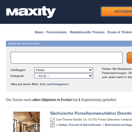
NETZWER
News
·
Fotostrecken
·
Redaktionelle Themen
·
Essen & Trinke
Maxity.de durchsuchen
Finden Sie Restaurant
Ort/Region:
Ferienwohnungen, Sh
Kategorie:
und vieles mehr in Sa
Alles auf einen Blick:
Orte und Kategorien
Die Suche nach
allen Objekten in Freital
hat
2
Ergebnis(se) geliefert
:
Sächsische Porzellanmanufaktur Dresde
Carl-Thieme-Straße 16
,
01705
Freital (Dresdner Umland
»
Kultur, Freizeit & Dienstleister
»
Betriebsbesichtig