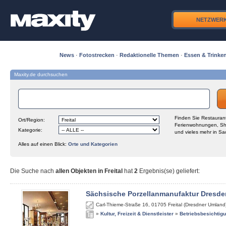
NETZWER
News
·
Fotostrecken
·
Redaktionelle Themen
·
Essen & Trinke
Maxity.de durchsuchen
Finden Sie Restaurant
Ort/Region:
Ferienwohnungen, Sh
Kategorie:
und vieles mehr in Sa
Alles auf einen Blick:
Orte und Kategorien
Die Suche nach
allen Objekten in Freital
hat
2
Ergebnis(se) geliefert
:
Sächsische Porzellanmanufaktur Dresde
Carl-Thieme-Straße 16
,
01705
Freital (Dresdner Umland
»
Kultur, Freizeit & Dienstleister
»
Betriebsbesichtig