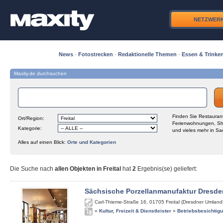
NETZWER
News
·
Fotostrecken
·
Redaktionelle Themen
·
Essen & Trinke
Maxity.de durchsuchen
Finden Sie Restaurant
Ort/Region:
Ferienwohnungen, Sh
Kategorie:
und vieles mehr in Sa
Alles auf einen Blick:
Orte und Kategorien
Die Suche nach
allen Objekten in Freital
hat
2
Ergebnis(se) geliefert
:
Sächsische Porzellanmanufaktur Dresde
Carl-Thieme-Straße 16
,
01705
Freital (Dresdner Umland
»
Kultur, Freizeit & Dienstleister
»
Betriebsbesichtig