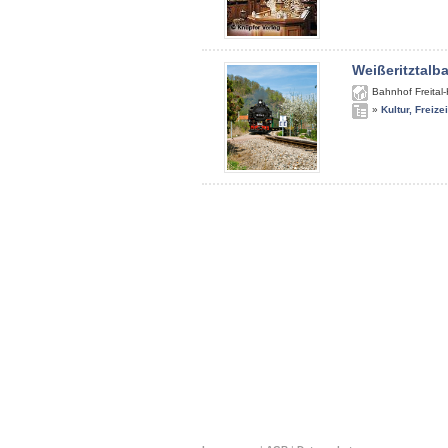
Weißeritztalb
Bahnhof Freital
»
Kultur, Freize