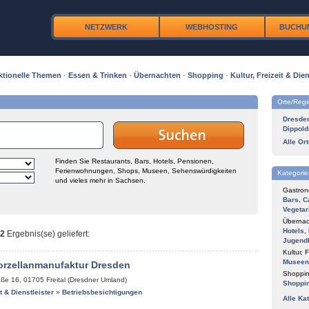
NETZWERK
WEBHOSTING
BUCHU
ktionelle Themen
·
Essen & Trinken
·
Übernachten
·
Shopping
·
Kultur, Freizeit & Dien
Orte/Reg
Dresde
Dippold
Alle Or
Finden Sie Restaurants, Bars, Hotels, Pensionen,
Ferienwohnungen, Shops, Museen, Sehenswürdigkeiten
Kategorie
und vieles mehr in Sachsen.
Gastron
Bars
,
C
Vegetar
Übernac
Hotels
,
2
Ergebnis(se) geliefert
:
Jugend
Kultur, F
Museen
orzellanmanufaktur Dresden
Shoppin
aße 16
,
01705
Freital (Dresdner Umland)
Shoppi
it & Dienstleister
»
Betriebsbesichtigungen
Alle Ka