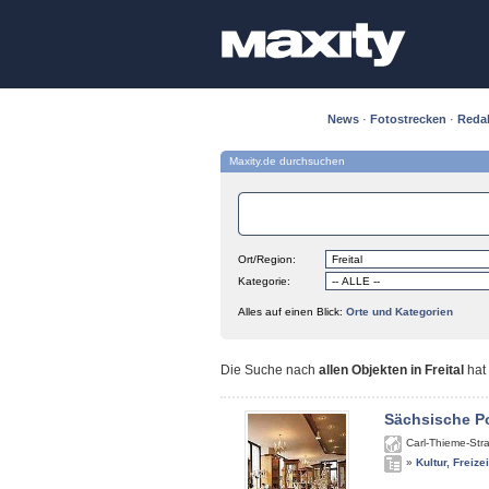
News
·
Fotostrecken
·
Reda
Maxity.de durchsuchen
Ort/Region:
Kategorie:
Alles auf einen Blick:
Orte und Kategorien
Die Suche nach
allen Objekten in Freital
hat
Sächsische P
Carl-Thieme-Str
»
Kultur, Freize