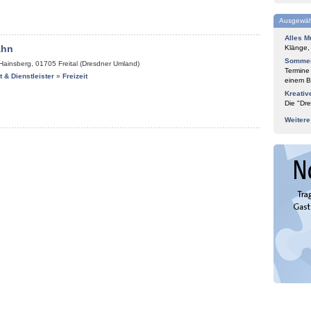
Ausgewäh
Alles M
ahn
Klänge,
Sommer
-Hainsberg
,
01705
Freital (Dresdner Umland)
Termine
it & Dienstleister
»
Freizeit
einem Bl
Kreativ
Die "Dre
Weiter