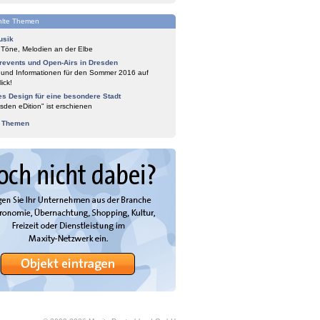
lte Themen
usik
 Töne, Melodien an der Elbe
events und Open-Airs in Dresden
 und Informationen für den Sommer 2016 auf
ick!
es Design für eine besondere Stadt
sden eDition" ist erschienen
e Themen