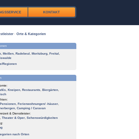
NGSSERVICE
KONTAKT
stleister
·
Orte & Kategorien
ionen
n
,
Meißen
,
Radebeul
,
Moritzburg
,
Freital
,
iswalde
te/Regionen
n
omie:
afés
,
Kneipen
,
Restaurants
,
Biergärten
,
isch
hten:
Pensionen
,
Ferienwohnungen/ -häuser
,
herbergen
,
Camping / Caravan
reizeit & Dienstleister:
,
Theater & Oper
,
Sehenswürdigkeiten
g:
ng
tegorien nach Orten