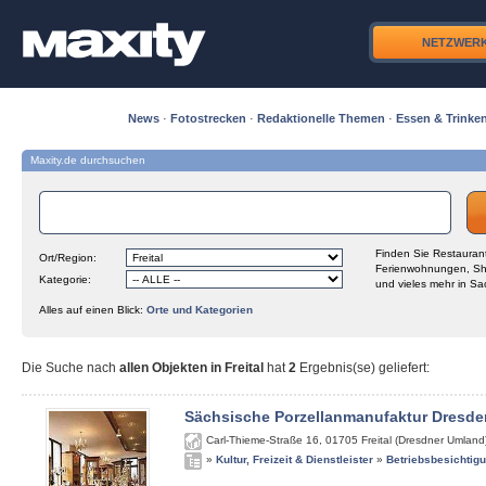
NETZWER
News
·
Fotostrecken
·
Redaktionelle Themen
·
Essen & Trinke
Maxity.de durchsuchen
Finden Sie Restaurant
Ort/Region:
Ferienwohnungen, Sh
Kategorie:
und vieles mehr in Sa
Alles auf einen Blick:
Orte und Kategorien
Die Suche nach
allen Objekten in Freital
hat
2
Ergebnis(se) geliefert
:
Sächsische Porzellanmanufaktur Dresde
Carl-Thieme-Straße 16
,
01705
Freital (Dresdner Umland
»
Kultur, Freizeit & Dienstleister
»
Betriebsbesichtig