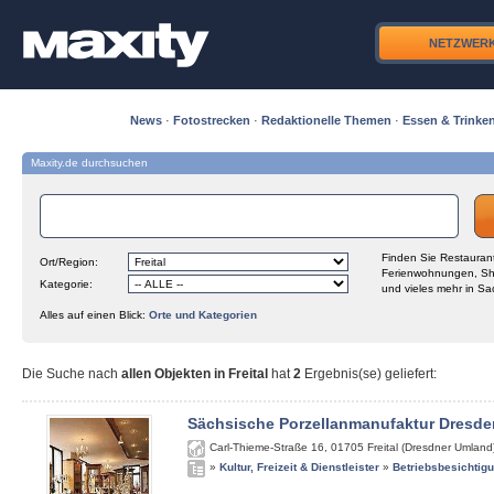
NETZWER
News
·
Fotostrecken
·
Redaktionelle Themen
·
Essen & Trinke
Maxity.de durchsuchen
Finden Sie Restaurant
Ort/Region:
Ferienwohnungen, Sh
Kategorie:
und vieles mehr in Sa
Alles auf einen Blick:
Orte und Kategorien
Die Suche nach
allen Objekten in Freital
hat
2
Ergebnis(se) geliefert
:
Sächsische Porzellanmanufaktur Dresde
Carl-Thieme-Straße 16
,
01705
Freital (Dresdner Umland
»
Kultur, Freizeit & Dienstleister
»
Betriebsbesichtig