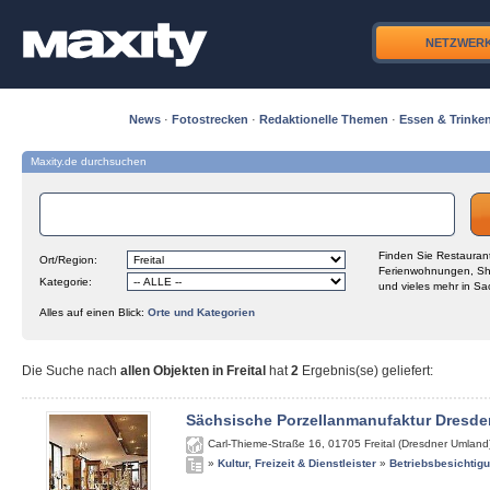
NETZWER
News
·
Fotostrecken
·
Redaktionelle Themen
·
Essen & Trinke
Maxity.de durchsuchen
Finden Sie Restaurant
Ort/Region:
Ferienwohnungen, Sh
Kategorie:
und vieles mehr in Sa
Alles auf einen Blick:
Orte und Kategorien
Die Suche nach
allen Objekten in Freital
hat
2
Ergebnis(se) geliefert
:
Sächsische Porzellanmanufaktur Dresde
Carl-Thieme-Straße 16
,
01705
Freital (Dresdner Umland
»
Kultur, Freizeit & Dienstleister
»
Betriebsbesichtig