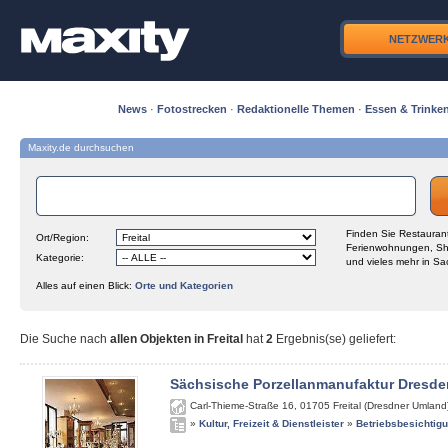
NETZWER
News
·
Fotostrecken
·
Redaktionelle Themen
·
Essen & Trinke
Maxity.de durchsuchen
Finden Sie Restaurant
Ort/Region:
Ferienwohnungen, Sh
Kategorie:
und vieles mehr in Sa
Alles auf einen Blick:
Orte und Kategorien
Die Suche nach
allen Objekten in Freital
hat
2
Ergebnis(se) geliefert
:
Sächsische Porzellanmanufaktur Dresde
Carl-Thieme-Straße 16
,
01705
Freital (Dresdner Umland
»
Kultur, Freizeit & Dienstleister
»
Betriebsbesichtig