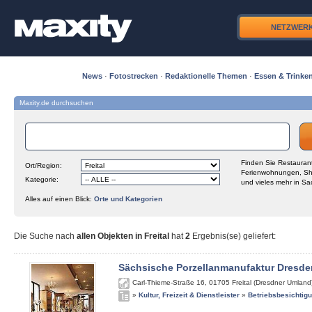
NETZWER
News
·
Fotostrecken
·
Redaktionelle Themen
·
Essen & Trinke
Maxity.de durchsuchen
Finden Sie Restaurant
Ort/Region:
Ferienwohnungen, Sh
Kategorie:
und vieles mehr in Sa
Alles auf einen Blick:
Orte und Kategorien
Die Suche nach
allen Objekten in Freital
hat
2
Ergebnis(se) geliefert
:
Sächsische Porzellanmanufaktur Dresde
Carl-Thieme-Straße 16
,
01705
Freital (Dresdner Umland
»
Kultur, Freizeit & Dienstleister
»
Betriebsbesichtig