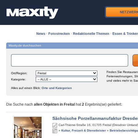
NETZWER
News
·
Fotostrecken
·
Redaktionelle Themen
·
Essen & Trinke
Maxity.de durchsuchen
Finden Sie Restaurant
Ort/Region:
Ferienwohnungen, Sh
Kategorie:
und vieles mehr in Sa
Alles auf einen Blick:
Orte und Kategorien
Die Suche nach
allen Objekten in Freital
hat
2
Ergebnis(se) geliefert
:
Sächsische Porzellanmanufaktur Dresde
Carl-Thieme-Straße 16
,
01705
Freital (Dresdner Umland
»
Kultur, Freizeit & Dienstleister
»
Betriebsbesichtig