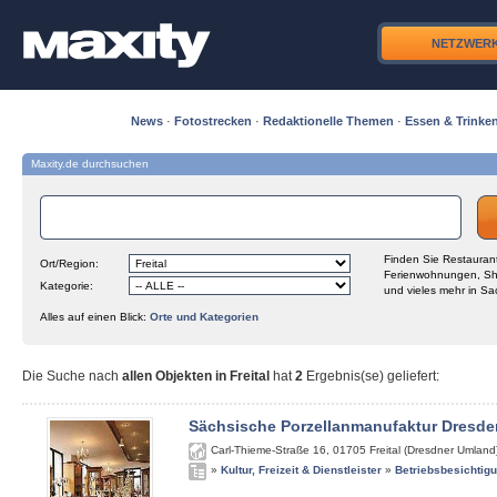
NETZWER
News
·
Fotostrecken
·
Redaktionelle Themen
·
Essen & Trinke
Maxity.de durchsuchen
Finden Sie Restaurant
Ort/Region:
Ferienwohnungen, Sh
Kategorie:
und vieles mehr in Sa
Alles auf einen Blick:
Orte und Kategorien
Die Suche nach
allen Objekten in Freital
hat
2
Ergebnis(se) geliefert
:
Sächsische Porzellanmanufaktur Dresde
Carl-Thieme-Straße 16
,
01705
Freital (Dresdner Umland
»
Kultur, Freizeit & Dienstleister
»
Betriebsbesichtig