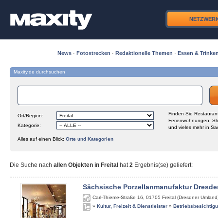
NETZWER
News
·
Fotostrecken
·
Redaktionelle Themen
·
Essen & Trinke
Maxity.de durchsuchen
Finden Sie Restaurant
Ort/Region:
Ferienwohnungen, Sh
Kategorie:
und vieles mehr in Sa
Alles auf einen Blick:
Orte und Kategorien
Die Suche nach
allen Objekten in Freital
hat
2
Ergebnis(se) geliefert
:
Sächsische Porzellanmanufaktur Dresde
Carl-Thieme-Straße 16
,
01705
Freital (Dresdner Umland
»
Kultur, Freizeit & Dienstleister
»
Betriebsbesichtig