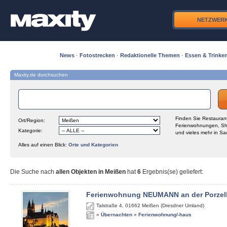
NETZWER
News
·
Fotostrecken
·
Redaktionelle Themen
·
Essen & Trinke
Maxity.de durchsuchen
Finden Sie Restaurant
Ort/Region:
Ferienwohnungen, Sh
Kategorie:
und vieles mehr in Sa
Alles auf einen Blick:
Orte und Kategorien
Die Suche nach
allen Objekten in Meißen
hat
6
Ergebnis(se) geliefert
:
Ferienwohnung NEUMANN an der Porzel
Talstraße 4
,
01662
Meißen (Dresdner Umland)
»
Übernachten
»
Ferienwohnung/-haus