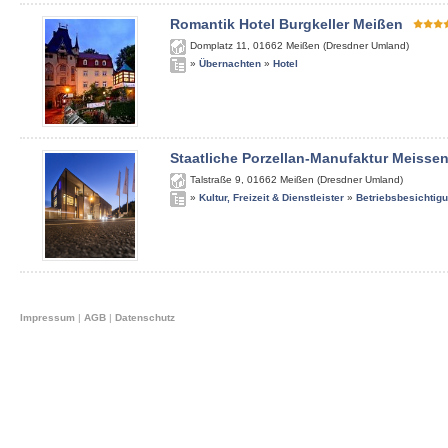
Romantik Hotel Burgkeller Meißen
Domplatz 11
,
01662
Meißen (Dresdner Umland)
»
Übernachten
»
Hotel
Staatliche Porzellan-Manufaktur Meisse
Talstraße 9
,
01662
Meißen (Dresdner Umland)
»
Kultur, Freizeit & Dienstleister
»
Betriebsbesichtig
Impressum
|
AGB
|
Datenschutz