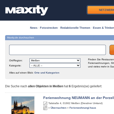
NETZWER
News
·
Fotostrecken
·
Redaktionelle Themen
·
Essen & Trinke
Maxity.de durchsuchen
Finden Sie Restaurant
Ort/Region:
Ferienwohnungen, Sh
Kategorie:
und vieles mehr in Sa
Alles auf einen Blick:
Orte und Kategorien
Die Suche nach
allen Objekten in Meißen
hat
6
Ergebnis(se) geliefert
:
Ferienwohnung NEUMANN an der Porzel
Talstraße 4
,
01662
Meißen (Dresdner Umland)
»
Übernachten
»
Ferienwohnung/-haus