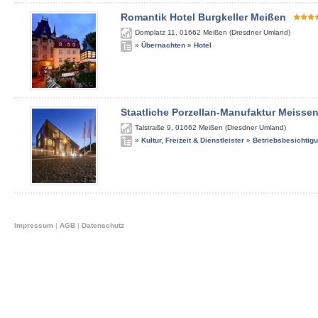
Romantik Hotel Burgkeller Meißen
Domplatz 11
,
01662
Meißen (Dresdner Umland)
»
Übernachten
»
Hotel
Staatliche Porzellan-Manufaktur Meisse
Talstraße 9
,
01662
Meißen (Dresdner Umland)
»
Kultur, Freizeit & Dienstleister
»
Betriebsbesichtig
Impressum
|
AGB
|
Datenschutz