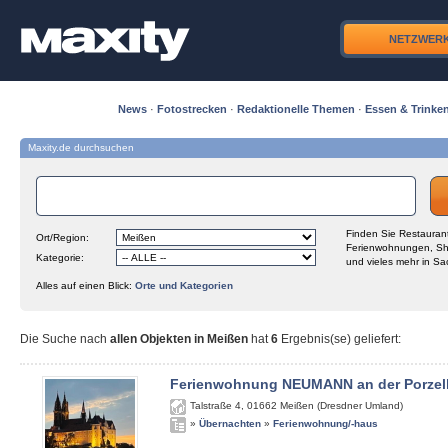
NETZWER
News
·
Fotostrecken
·
Redaktionelle Themen
·
Essen & Trinke
Maxity.de durchsuchen
Finden Sie Restaurant
Ort/Region:
Ferienwohnungen, Sh
Kategorie:
und vieles mehr in Sa
Alles auf einen Blick:
Orte und Kategorien
Die Suche nach
allen Objekten in Meißen
hat
6
Ergebnis(se) geliefert
:
Ferienwohnung NEUMANN an der Porzel
Talstraße 4
,
01662
Meißen (Dresdner Umland)
»
Übernachten
»
Ferienwohnung/-haus