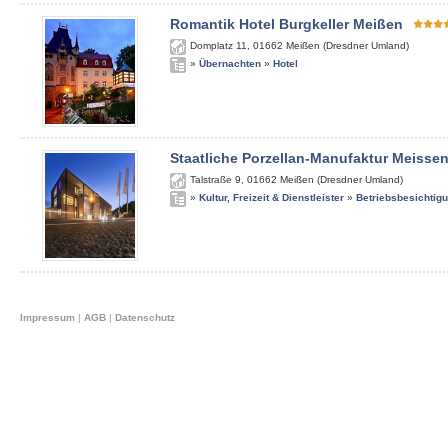
Romantik Hotel Burgkeller Meißen
Domplatz 11
,
01662
Meißen (Dresdner Umland)
»
Übernachten
»
Hotel
Staatliche Porzellan-Manufaktur Meisse
Talstraße 9
,
01662
Meißen (Dresdner Umland)
»
Kultur, Freizeit & Dienstleister
»
Betriebsbesichtig
Impressum
|
AGB
|
Datenschutz