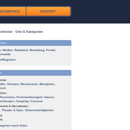
NGSSERVICE
KONTAKT
stleister
·
Orte & Kategorien
ionen
n
,
Meißen
,
Radebeul
,
Moritzburg
,
Freital
,
iswalde
te/Regionen
n
omie:
afés
,
Kneipen
,
Restaurants
,
Biergärten
,
isch
hten:
Pensionen
,
Ferienwohnungen/ -häuser
,
herbergen
,
Camping / Caravan
reizeit & Dienstleister:
,
Theater & Oper
,
Sehenswürdigkeiten
g:
ng
tegorien nach Orten