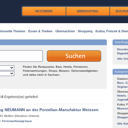
NETZWERK
WEBHOSTING
BUCHU
ktionelle Themen
·
Essen & Trinken
·
Übernachten
·
Shopping
·
Kultur, Freizeit & Dien
Orte/Reg
Dresde
Dippold
Alle Or
Finden Sie Restaurants, Bars, Hotels, Pensionen,
Ferienwohnungen, Shops, Museen, Sehenswürdigkeiten
Kategorie
und vieles mehr in Sachsen.
Gastron
Bars
,
C
Vegetar
Übernac
Hotels
,
t
6
Ergebnis(se) geliefert
:
Jugend
Kultur, F
Museen
g NEUMANN an der Porzellan-Manufaktur Meissen
Shoppin
62
Meißen (Dresdner Umland)
Shoppi
»
Ferienwohnung/-haus
Alle Ka