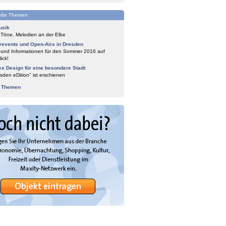
lte Themen
usik
 Töne, Melodien an der Elbe
events und Open-Airs in Dresden
 und Informationen für den Sommer 2016 auf
ick!
es Design für eine besondere Stadt
sden eDition" ist erschienen
e Themen