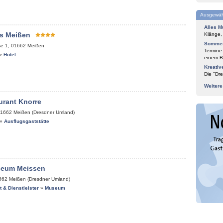
Ausgewäh
Alles M
s Meißen
Klänge,
Sommer
ße 1
,
01662
Meißen
Termine
»
Hotel
einem Bl
Kreativ
Die "Dre
Weiter
urant Knorre
1662
Meißen (Dresdner Umland)
»
Ausflugsgaststätte
seum Meissen
662
Meißen (Dresdner Umland)
it & Dienstleister
»
Museum