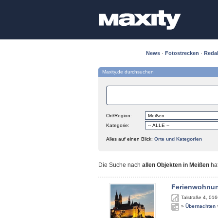
News
·
Fotostrecken
·
Reda
Maxity.de durchsuchen
Ort/Region:
Kategorie:
Alles auf einen Blick:
Orte und Kategorien
Die Suche nach
allen Objekten in Meißen
ha
Ferienwohnun
Talstraße 4
,
016
»
Übernachten