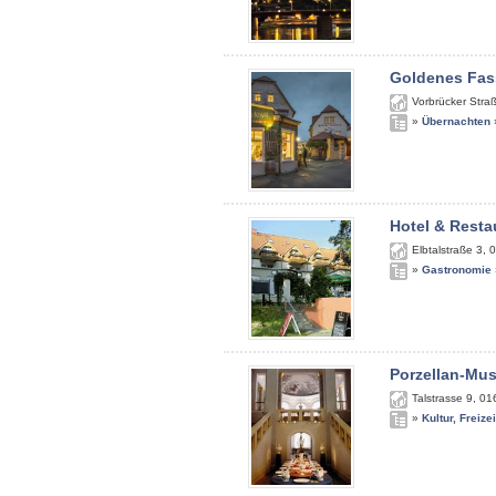
Goldenes Fas
Vorbrücker Stra
»
Übernachten
Hotel & Resta
Elbtalstraße 3
,
0
»
Gastronomie
Porzellan-Mu
Talstrasse 9
,
01
»
Kultur, Freize