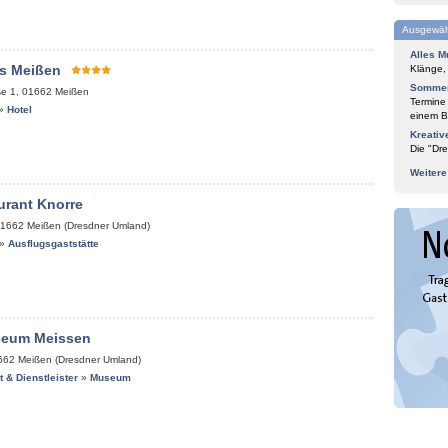
Ausgewäh
Alles M
s Meißen
Klänge,
Sommer
ße 1
,
01662
Meißen
Termine
»
Hotel
einem Bl
Kreativ
Die "Dre
Weiter
urant Knorre
1662
Meißen (Dresdner Umland)
»
Ausflugsgaststätte
seum Meissen
662
Meißen (Dresdner Umland)
it & Dienstleister
»
Museum