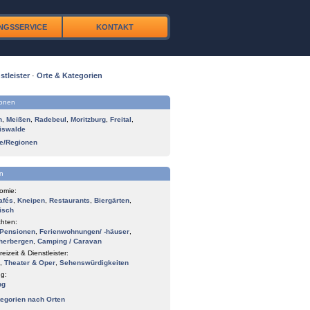
NGSSERVICE
KONTAKT
stleister
·
Orte & Kategorien
ionen
n
,
Meißen
,
Radebeul
,
Moritzburg
,
Freital
,
iswalde
te/Regionen
n
omie:
afés
,
Kneipen
,
Restaurants
,
Biergärten
,
isch
hten:
Pensionen
,
Ferienwohnungen/ -häuser
,
herbergen
,
Camping / Caravan
reizeit & Dienstleister:
,
Theater & Oper
,
Sehenswürdigkeiten
g:
ng
tegorien nach Orten