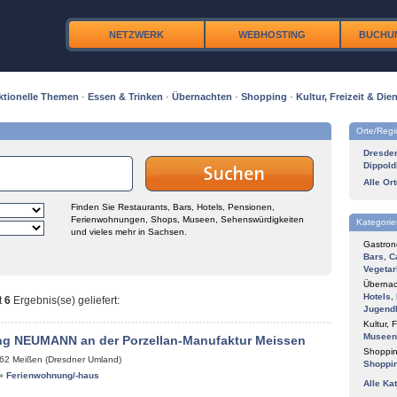
NETZWERK
WEBHOSTING
BUCHU
ktionelle Themen
·
Essen & Trinken
·
Übernachten
·
Shopping
·
Kultur, Freizeit & Dien
Orte/Reg
Dresde
Dippold
Alle Or
Finden Sie Restaurants, Bars, Hotels, Pensionen,
Ferienwohnungen, Shops, Museen, Sehenswürdigkeiten
Kategorie
und vieles mehr in Sachsen.
Gastron
Bars
,
C
Vegetar
Übernac
Hotels
,
t
6
Ergebnis(se) geliefert
:
Jugend
Kultur, F
Museen
g NEUMANN an der Porzellan-Manufaktur Meissen
Shoppin
62
Meißen (Dresdner Umland)
Shoppi
»
Ferienwohnung/-haus
Alle Ka