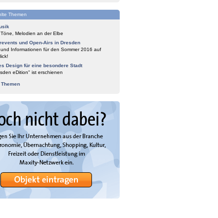
lte Themen
usik
 Töne, Melodien an der Elbe
events und Open-Airs in Dresden
 und Informationen für den Sommer 2016 auf
ick!
es Design für eine besondere Stadt
sden eDition" ist erschienen
e Themen