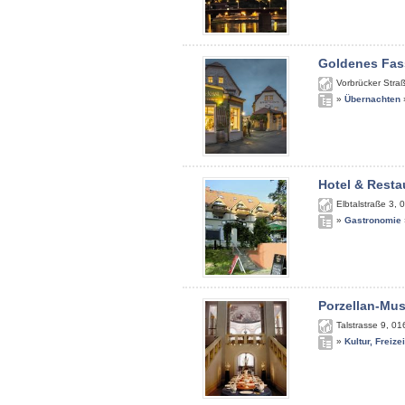
Goldenes Fas
Vorbrücker Stra
»
Übernachten
Hotel & Resta
Elbtalstraße 3
,
0
»
Gastronomie
Porzellan-Mu
Talstrasse 9
,
01
»
Kultur, Freize