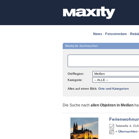
News
·
Fotostrecken
·
Reda
Maxity.de durchsuchen
Ort/Region:
Kategorie:
Alles auf einen Blick:
Orte und Kategorien
Die Suche nach
allen Objekten in Meißen
ha
Ferienwohnun
Talstraße 4
,
016
»
Übernachten