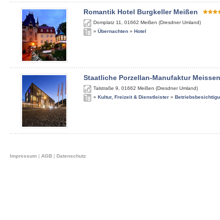
Romantik Hotel Burgkeller Meißen
Domplatz 11
,
01662
Meißen (Dresdner Umland)
»
Übernachten
»
Hotel
Staatliche Porzellan-Manufaktur Meisse
Talstraße 9
,
01662
Meißen (Dresdner Umland)
»
Kultur, Freizeit & Dienstleister
»
Betriebsbesichtig
Impressum
|
AGB
|
Datenschutz