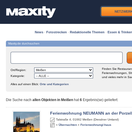
NETZWER
News
·
Fotostrecken
·
Redaktionelle Themen
·
Essen & Trinke
Maxity.de durchsuchen
Finden Sie Restaurant
Ort/Region:
Ferienwohnungen, Sh
Kategorie:
und vieles mehr in Sa
Alles auf einen Blick:
Orte und Kategorien
Die Suche nach
allen Objekten in Meißen
hat
6
Ergebnis(se) geliefert
:
Ferienwohnung NEUMANN an der Porzel
Talstraße 4
,
01662
Meißen (Dresdner Umland)
»
Übernachten
»
Ferienwohnung/-haus