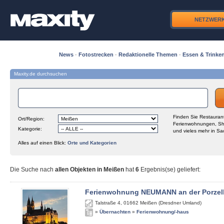
NETZWER
News
·
Fotostrecken
·
Redaktionelle Themen
·
Essen & Trinke
Maxity.de durchsuchen
Finden Sie Restaurant
Ort/Region:
Ferienwohnungen, Sh
Kategorie:
und vieles mehr in Sa
Alles auf einen Blick:
Orte und Kategorien
Die Suche nach
allen Objekten in Meißen
hat
6
Ergebnis(se) geliefert
:
Ferienwohnung NEUMANN an der Porzel
Talstraße 4
,
01662
Meißen (Dresdner Umland)
»
Übernachten
»
Ferienwohnung/-haus