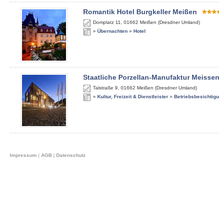
Romantik Hotel Burgkeller Meißen
Domplatz 11
,
01662
Meißen (Dresdner Umland)
»
Übernachten
»
Hotel
Staatliche Porzellan-Manufaktur Meisse
Talstraße 9
,
01662
Meißen (Dresdner Umland)
»
Kultur, Freizeit & Dienstleister
»
Betriebsbesichtig
Impressum
|
AGB
|
Datenschutz