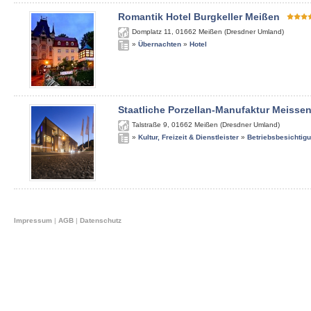
Romantik Hotel Burgkeller Meißen
Domplatz 11
,
01662
Meißen (Dresdner Umland)
»
Übernachten
»
Hotel
Staatliche Porzellan-Manufaktur Meisse
Talstraße 9
,
01662
Meißen (Dresdner Umland)
»
Kultur, Freizeit & Dienstleister
»
Betriebsbesichtig
Impressum
|
AGB
|
Datenschutz