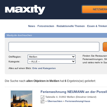
NETZWER
News
·
Fotostrecken
·
Redaktionelle Themen
·
Essen & Trinke
Maxity.de durchsuchen
Finden Sie Restaurant
Ort/Region:
Ferienwohnungen, Sh
Kategorie:
und vieles mehr in Sa
Alles auf einen Blick:
Orte und Kategorien
Die Suche nach
allen Objekten in Meißen
hat
6
Ergebnis(se) geliefert
:
Ferienwohnung NEUMANN an der Porzel
Talstraße 4
,
01662
Meißen (Dresdner Umland)
»
Übernachten
»
Ferienwohnung/-haus