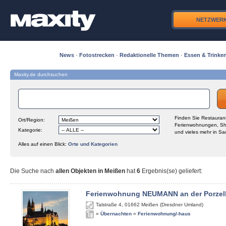
NETZWER
News
·
Fotostrecken
·
Redaktionelle Themen
·
Essen & Trinke
Maxity.de durchsuchen
Finden Sie Restaurant
Ort/Region:
Ferienwohnungen, Sh
Kategorie:
und vieles mehr in Sa
Alles auf einen Blick:
Orte und Kategorien
Die Suche nach
allen Objekten in Meißen
hat
6
Ergebnis(se) geliefert
:
Ferienwohnung NEUMANN an der Porzel
Talstraße 4
,
01662
Meißen (Dresdner Umland)
»
Übernachten
»
Ferienwohnung/-haus