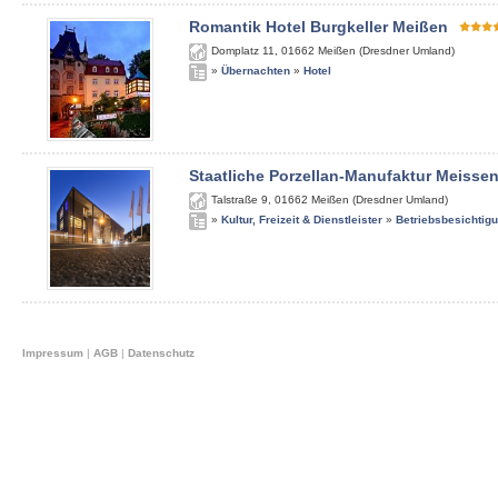
Romantik Hotel Burgkeller Meißen
Domplatz 11
,
01662
Meißen (Dresdner Umland)
»
Übernachten
»
Hotel
Staatliche Porzellan-Manufaktur Meisse
Talstraße 9
,
01662
Meißen (Dresdner Umland)
»
Kultur, Freizeit & Dienstleister
»
Betriebsbesichtig
Impressum
|
AGB
|
Datenschutz