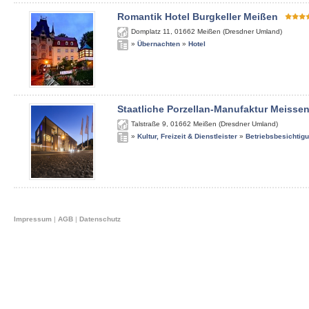
Romantik Hotel Burgkeller Meißen
Domplatz 11
,
01662
Meißen (Dresdner Umland)
»
Übernachten
»
Hotel
Staatliche Porzellan-Manufaktur Meisse
Talstraße 9
,
01662
Meißen (Dresdner Umland)
»
Kultur, Freizeit & Dienstleister
»
Betriebsbesichtig
Impressum
|
AGB
|
Datenschutz