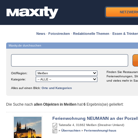
NETZWER
News
·
Fotostrecken
·
Redaktionelle Themen
·
Essen & Trinke
Maxity.de durchsuchen
Finden Sie Restaurant
Ort/Region:
Ferienwohnungen, Sh
Kategorie:
und vieles mehr in Sa
Alles auf einen Blick:
Orte und Kategorien
Die Suche nach
allen Objekten in Meißen
hat
6
Ergebnis(se) geliefert
:
Ferienwohnung NEUMANN an der Porzel
Talstraße 4
,
01662
Meißen (Dresdner Umland)
»
Übernachten
»
Ferienwohnung/-haus