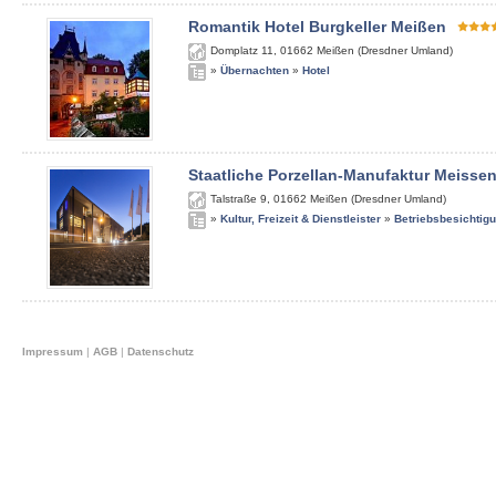
Romantik Hotel Burgkeller Meißen
Domplatz 11
,
01662
Meißen (Dresdner Umland)
»
Übernachten
»
Hotel
Staatliche Porzellan-Manufaktur Meisse
Talstraße 9
,
01662
Meißen (Dresdner Umland)
»
Kultur, Freizeit & Dienstleister
»
Betriebsbesichtig
Impressum
|
AGB
|
Datenschutz