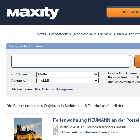
NETZWER
News
·
Fotostrecken
·
Redaktionelle Themen
·
Essen & Trinke
Maxity.de durchsuchen
Finden Sie Restaurant
Ort/Region:
Ferienwohnungen, Sh
Kategorie:
und vieles mehr in Sa
Alles auf einen Blick:
Orte und Kategorien
Die Suche nach
allen Objekten in Meißen
hat
6
Ergebnis(se) geliefert
:
Ferienwohnung NEUMANN an der Porzel
Talstraße 4
,
01662
Meißen (Dresdner Umland)
»
Übernachten
»
Ferienwohnung/-haus