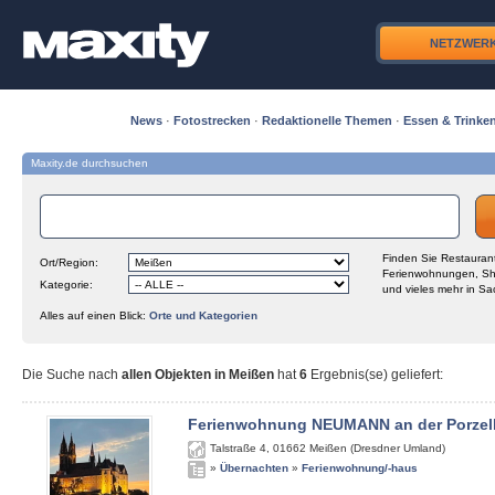
NETZWER
News
·
Fotostrecken
·
Redaktionelle Themen
·
Essen & Trinke
Maxity.de durchsuchen
Finden Sie Restaurant
Ort/Region:
Ferienwohnungen, Sh
Kategorie:
und vieles mehr in Sa
Alles auf einen Blick:
Orte und Kategorien
Die Suche nach
allen Objekten in Meißen
hat
6
Ergebnis(se) geliefert
:
Ferienwohnung NEUMANN an der Porzel
Talstraße 4
,
01662
Meißen (Dresdner Umland)
»
Übernachten
»
Ferienwohnung/-haus