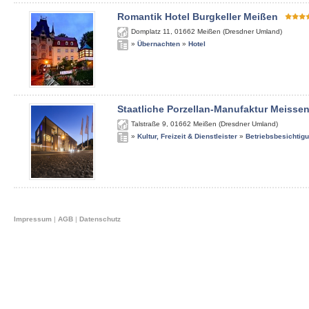
Romantik Hotel Burgkeller Meißen
Domplatz 11
,
01662
Meißen (Dresdner Umland)
»
Übernachten
»
Hotel
Staatliche Porzellan-Manufaktur Meisse
Talstraße 9
,
01662
Meißen (Dresdner Umland)
»
Kultur, Freizeit & Dienstleister
»
Betriebsbesichtig
Impressum
|
AGB
|
Datenschutz