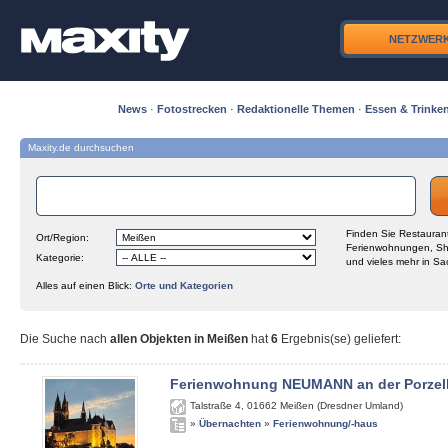
NETZWER
News
·
Fotostrecken
·
Redaktionelle Themen
·
Essen & Trinke
Maxity.de durchsuchen
Finden Sie Restaurant
Ort/Region:
Ferienwohnungen, Sh
Kategorie:
und vieles mehr in Sa
Alles auf einen Blick:
Orte und Kategorien
Die Suche nach
allen Objekten in Meißen
hat
6
Ergebnis(se) geliefert
:
Ferienwohnung NEUMANN an der Porzel
Talstraße 4
,
01662
Meißen (Dresdner Umland)
»
Übernachten
»
Ferienwohnung/-haus