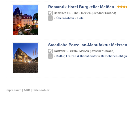
Romantik Hotel Burgkeller Meißen
Domplatz 11
,
01662
Meißen (Dresdner Umland)
»
Übernachten
»
Hotel
Staatliche Porzellan-Manufaktur Meisse
Talstraße 9
,
01662
Meißen (Dresdner Umland)
»
Kultur, Freizeit & Dienstleister
»
Betriebsbesichtig
Impressum
|
AGB
|
Datenschutz