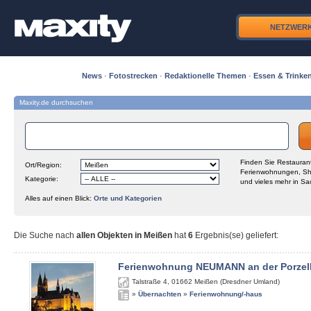
NETZWER
News
·
Fotostrecken
·
Redaktionelle Themen
·
Essen & Trinke
Maxity.de durchsuchen
Finden Sie Restaurant
Ort/Region:
Ferienwohnungen, Sh
Kategorie:
und vieles mehr in Sa
Alles auf einen Blick:
Orte und Kategorien
Die Suche nach
allen Objekten in Meißen
hat
6
Ergebnis(se) geliefert
:
Ferienwohnung NEUMANN an der Porzel
Talstraße 4
,
01662
Meißen (Dresdner Umland)
»
Übernachten
»
Ferienwohnung/-haus