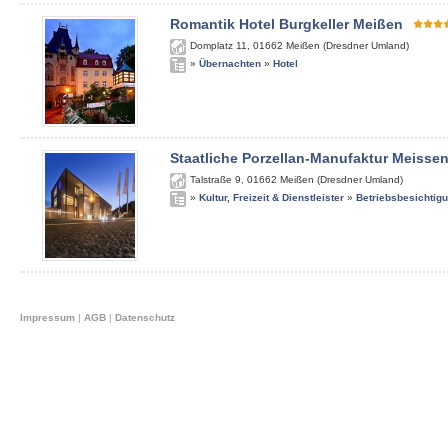
Romantik Hotel Burgkeller Meißen
Domplatz 11
,
01662
Meißen (Dresdner Umland)
»
Übernachten
»
Hotel
Staatliche Porzellan-Manufaktur Meisse
Talstraße 9
,
01662
Meißen (Dresdner Umland)
»
Kultur, Freizeit & Dienstleister
»
Betriebsbesichtig
Impressum
|
AGB
|
Datenschutz