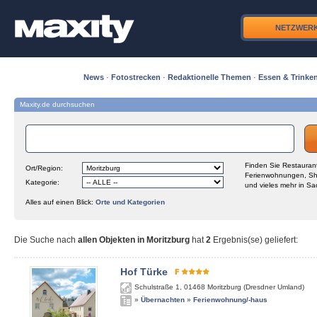
NETZWER
News
·
Fotostrecken
·
Redaktionelle Themen
·
Essen & Trinke
Maxity.de durchsuchen
Finden Sie Restaurant
Ort/Region:
Ferienwohnungen, Sh
Kategorie:
und vieles mehr in Sa
Alles auf einen Blick:
Orte und Kategorien
Die Suche nach
allen Objekten in Moritzburg
hat
2
Ergebnis(se) geliefert
:
Hof Türke
Schulstraße 1
,
01468
Moritzburg (Dresdner Umland)
»
Übernachten
»
Ferienwohnung/-haus