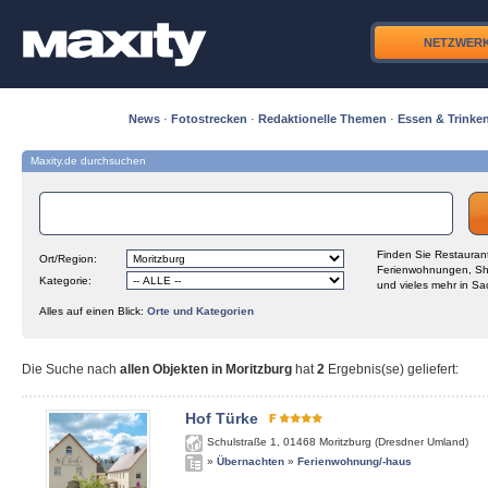
NETZWER
News
·
Fotostrecken
·
Redaktionelle Themen
·
Essen & Trinke
Maxity.de durchsuchen
Finden Sie Restaurant
Ort/Region:
Ferienwohnungen, Sh
Kategorie:
und vieles mehr in Sa
Alles auf einen Blick:
Orte und Kategorien
Die Suche nach
allen Objekten in Moritzburg
hat
2
Ergebnis(se) geliefert
:
Hof Türke
Schulstraße 1
,
01468
Moritzburg (Dresdner Umland)
»
Übernachten
»
Ferienwohnung/-haus