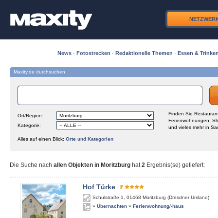
NETZWER
News
·
Fotostrecken
·
Redaktionelle Themen
·
Essen & Trinke
Maxity.de durchsuchen
Finden Sie Restaurant
Ort/Region:
Ferienwohnungen, Sh
Kategorie:
und vieles mehr in Sa
Alles auf einen Blick:
Orte und Kategorien
Die Suche nach
allen Objekten in Moritzburg
hat
2
Ergebnis(se) geliefert
:
Hof Türke
Schulstraße 1
,
01468
Moritzburg (Dresdner Umland)
»
Übernachten
»
Ferienwohnung/-haus