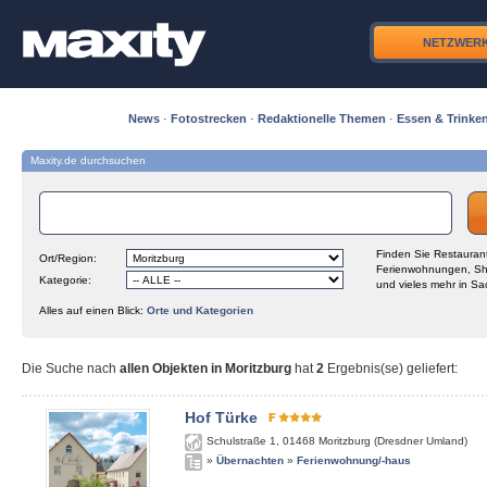
NETZWER
News
·
Fotostrecken
·
Redaktionelle Themen
·
Essen & Trinke
Maxity.de durchsuchen
Finden Sie Restaurant
Ort/Region:
Ferienwohnungen, Sh
Kategorie:
und vieles mehr in Sa
Alles auf einen Blick:
Orte und Kategorien
Die Suche nach
allen Objekten in Moritzburg
hat
2
Ergebnis(se) geliefert
:
Hof Türke
Schulstraße 1
,
01468
Moritzburg (Dresdner Umland)
»
Übernachten
»
Ferienwohnung/-haus