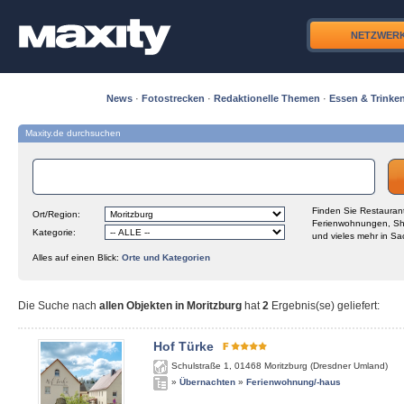
NETZWER
News
·
Fotostrecken
·
Redaktionelle Themen
·
Essen & Trinke
Maxity.de durchsuchen
Finden Sie Restaurant
Ort/Region:
Ferienwohnungen, Sh
Kategorie:
und vieles mehr in Sa
Alles auf einen Blick:
Orte und Kategorien
Die Suche nach
allen Objekten in Moritzburg
hat
2
Ergebnis(se) geliefert
:
Hof Türke
Schulstraße 1
,
01468
Moritzburg (Dresdner Umland)
»
Übernachten
»
Ferienwohnung/-haus