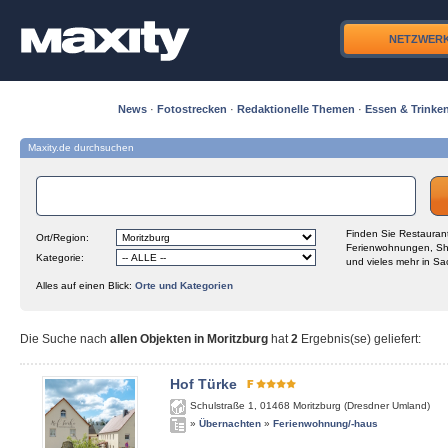
NETZWER
News
·
Fotostrecken
·
Redaktionelle Themen
·
Essen & Trinke
Maxity.de durchsuchen
Finden Sie Restaurant
Ort/Region:
Ferienwohnungen, Sh
Kategorie:
und vieles mehr in Sa
Alles auf einen Blick:
Orte und Kategorien
Die Suche nach
allen Objekten in Moritzburg
hat
2
Ergebnis(se) geliefert
:
Hof Türke
Schulstraße 1
,
01468
Moritzburg (Dresdner Umland)
»
Übernachten
»
Ferienwohnung/-haus