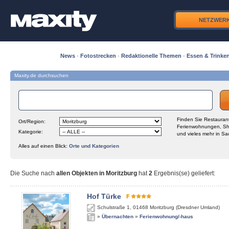
NETZWER
News
·
Fotostrecken
·
Redaktionelle Themen
·
Essen & Trinke
Maxity.de durchsuchen
Finden Sie Restaurant
Ort/Region:
Ferienwohnungen, Sh
Kategorie:
und vieles mehr in Sa
Alles auf einen Blick:
Orte und Kategorien
Die Suche nach
allen Objekten in Moritzburg
hat
2
Ergebnis(se) geliefert
:
Hof Türke
Schulstraße 1
,
01468
Moritzburg (Dresdner Umland)
»
Übernachten
»
Ferienwohnung/-haus